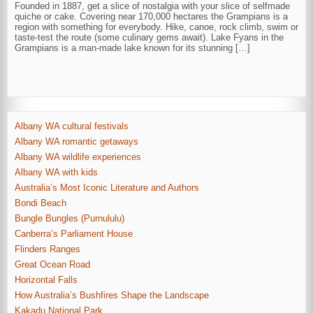
Founded in 1887, get a slice of nostalgia with your slice of selfmade
quiche or cake. Covering near 170,000 hectares the Grampians is a
region with something for everybody. Hike, canoe, rock climb, swim or
taste-test the route (some culinary gems await). Lake Fyans in the
Grampians is a man-made lake known for its stunning […]
Albany WA cultural festivals
Albany WA romantic getaways
Albany WA wildlife experiences
Albany WA with kids
Australia’s Most Iconic Literature and Authors
Bondi Beach
Bungle Bungles (Purnululu)
Canberra’s Parliament House
Flinders Ranges
Great Ocean Road
Horizontal Falls
How Australia’s Bushfires Shape the Landscape
Kakadu National Park