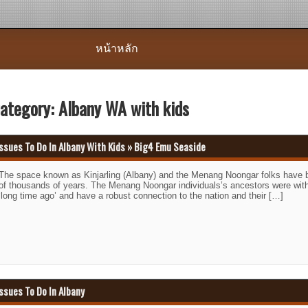
หน้าหลัก
ategory:
Albany WA with kids
Issues To Do In Albany With Kids » Big4 Emu Seaside
The space known as Kinjarling (Albany) and the Menang Noongar folks have be
of thousands of years. The Menang Noongar individuals’s ancestors were withi
‘long time ago’ and have a robust connection to the nation and their […]
ssues To Do In Albany