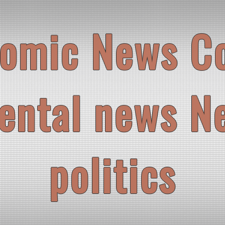
omic News C
ental news N
politics