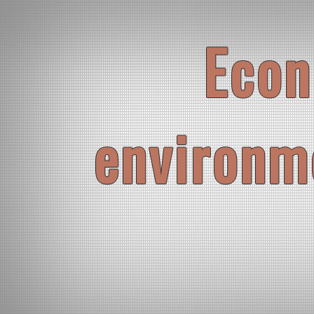
Skip
to
content
Econ
environm