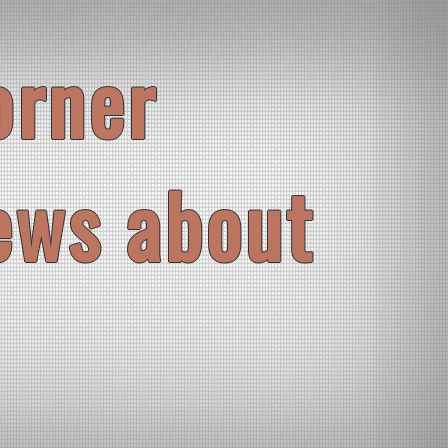
orner
ews about