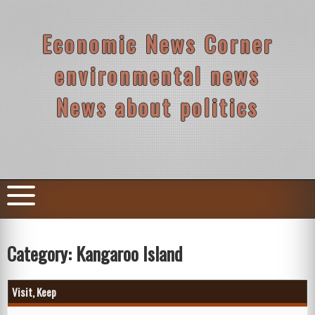
Skip
to
content
Economic News Corner
environmental news
News about politics
Category:
Kangaroo Island
Visit, Keep