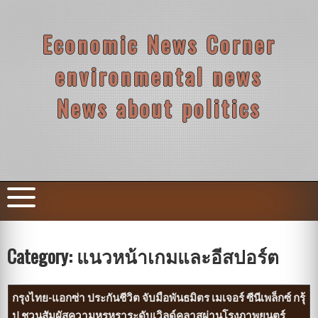
Skip
to
content
Economic News Corner
environmental news
News about politics
Category:
แนวหน้าเกมและอีสปอร์ต
กรุงไทย-แอกซ่า ประกันชีวิต จับมือพันธมิตร เมเจอร์ ซีนีเพล็กซ์ กรุ้
ป ชวนสัมผัสความหรูหราระดับเวิลด์คลาสผ่านโรงภาพยนตร์