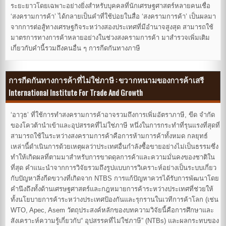
ระยะยาวโดยเฉพาะอย่างยิ่งสำหรับบุคคลที่นักเศรษฐศาสตร์หลายคนเชื่อ
‘สงครามการค้า’ ได้กลายเป็นคำที่ใช้บ่อยในสื่อ ‘สงครามการค้า’ เป็นผลมา
จากการต่อสู้ทางเศรษฐกิจระหว่างสองประเทศที่มีอำนาจสูงสุด สามารถใช้
มาตรการทางการค้าหลายอย่างในช่วงสงครามการค้า มาสำรวจเพิ่มเติม
เกี่ยวกับคำนี้รวมถึงคนอื่น ๆ การกีดกันทางภาษี
การกีดกันทางการค้าที่ไม่ใช่ภาษี : ขวากหนามของการค้าเสรี
International Institute For Trade And Growth
‘อาวุธ’ ที่ใช้การทำสงครามการค้าอาจรวมถึงการเพิ่มอัตราภาษี, ขีด จำกัด
ของโควต้านำเข้าและอุปสรรคที่ไม่ใช่ภาษี หนึ่งในการกระทำที่รุนแรงที่สุดที่
สามารถใช้ในระหว่างสงครามการค้าคือการห้ามการค้าทั้งหมด กลยุทธ์
เหล่านี้ดำเนินการด้วยเหตุผลว่าประเทศอื่นกำลังซื้อขายอย่างไม่เป็นธรรมซึ่ง
ทำให้เกิดผลที่ตามมาสำหรับการขาดดุลการค้าและความมั่นคงของชาติใน
ที่สุด คำแนะนำจากการวิจัยรวมถึงรูปแบบการวิเคราะห์อย่างเป็นระบบเกี่ยว
กับปัญหาสิ่งกีดขวางที่เกิดจาก NTBS การแก้ปัญหาควรได้รับการพัฒนาโดย
คำนึงถึงทั้งด้านเศรษฐศาสตร์และกฎหมายการค้าระหว่างประเทศที่ช่วยให้
ทั้งนโยบายการค้าระหว่างประเทศป้องกันและรุกรานในเวทีการค้าโลก (เช่น
WTO, Apec, Asem วัตถุประสงค์หลักของบทความวิจัยนี้คือการศึกษาและ
สังเคราะห์ความรู้เกี่ยวกับ“ อุปสรรคที่ไม่ใช่ภาษี” (NTBs) และผลกระทบของ