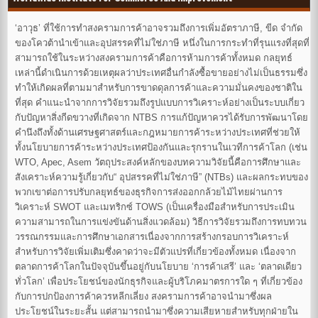
‘อาวุธ’ ที่ใช้การทำสงครามการค้าอาจรวมถึงการเพิ่มอัตราภาษี, ขีด จำกัด
ของโควต้านำเข้าและอุปสรรคที่ไม่ใช่ภาษี หนึ่งในการกระทำที่รุนแรงที่สุดที่
สามารถใช้ในระหว่างสงครามการค้าคือการห้ามการค้าทั้งหมด กลยุทธ์
เหล่านี้ดำเนินการด้วยเหตุผลว่าประเทศอื่นกำลังซื้อขายอย่างไม่เป็นธรรมซึ่ง
ทำให้เกิดผลที่ตามมาสำหรับการขาดดุลการค้าและความมั่นคงของชาติใน
ที่สุด คำแนะนำจากการวิจัยรวมถึงรูปแบบการวิเคราะห์อย่างเป็นระบบเกี่ยว
กับปัญหาสิ่งกีดขวางที่เกิดจาก NTBS การแก้ปัญหาควรได้รับการพัฒนาโดย
คำนึงถึงทั้งด้านเศรษฐศาสตร์และกฎหมายการค้าระหว่างประเทศที่ช่วยให้
ทั้งนโยบายการค้าระหว่างประเทศป้องกันและรุกรานในเวทีการค้าโลก (เช่น
WTO, Apec, Asem วัตถุประสงค์หลักของบทความวิจัยนี้คือการศึกษาและ
สังเคราะห์ความรู้เกี่ยวกับ“ อุปสรรคที่ไม่ใช่ภาษี” (NTBs) และผลกระทบของ
พวกเขาต่อการปรับกลยุทธ์ของธุรกิจการส่งออกกล้วยไม้ไทยผ่านการ
วิเคราะห์ SWOT และเมทริกซ์ TOWS (เป็นเครื่องมือสำหรับการประเมิน
ความสามารถในการแข่งขันด้านสิ่งแวดล้อม) วิธีการวิจัยรวมถึงการทบทวน
วรรณกรรมและการศึกษาเอกสารเนื่องจากการสร้างกรอบการวิเคราะห์
สำหรับการวิจัยเพิ่มเติมซึ่งคาดว่าจะมีตัวแปรที่เกี่ยวข้องทั้งหมด เนื่องจาก
ตลาดการค้าโลกในปัจจุบันขึ้นอยู่กับนโยบาย ‘การค้าเสรี’ และ ‘ตลาดเดียว
ทั่วโลก’ เพื่อประโยชน์ของนักธุรกิจและผู้บริโภคมาตรการใด ๆ ที่เกี่ยวข้อง
กับการปกป้องการค้าควรหลีกเลี่ยง สงครามการค้าอาจนำมาซึ่งผล
ประโยชน์ในระยะสั้น แต่สามารถนำมาซึ่งความเสียหายสำหรับทุกฝ่ายใน