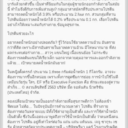
บาร์แล้วยกตัวขึ้น เป็นท่าที่นิยมกันในกลุ่มผู้ชายนักออกกำลังกายในสมัย
นี้ ทำไมจึงดีกับการเพิ่มส่วนสูง? กลุ่มอาสาสมัครที่รับประทานโปรตีน
สามารถลดน้ำหนักได้ 3.9% หรือประมาณ 2.four กก. ส่วนกลุ่มที่ทาน
โปรตีนน้อยกว่าลดน้ำหนักได้ 0.2% หรือประมาณ 0.1 กก. เลือกโปรตีน
อย่างไรให้เหมาะสมกับร่างกาย.ข้อมูลสุขภาพ.
โปรตีนช่วยอะไร
อยากลดน้ำหนักอย่างปลอดภัย? รู้ไว้ก่อนใช้ยาลดความอ้วน อันตราย
กว่าที่คิด เพราะมีสารอันตรายในยาลดความอ้วน มีโทษมากมาย ที่ส่ง
ผลกระทบต่อร่างกาย… สาวๆ แขนใหญ่ เนื้อแขนย้อย ไม่กระชับ
ต้องการลดต้นแขนให้เรียวเล็ก นอกจากควบคุมอาหารและออกกำลังกาย
แล้วย… เป้าหมายลดน้ำหนักมันยาก!
ในหญิงตั้งครรภ์ ประมาณ 1.three กรัมต่อน้ำหนัก 1 กิโลกรัม. อาจจะ
ต้องการมากขึ้นอีกหน่อย เพราะทั้งการดูดซึมการย่อย การนำไปใช้ไม่ดี
เหมือนวัยรุ่น ใสๆ. EF หรือ Executive Function คือ ทักษะสมองสู่ความ
สำเร็จ… © สงวนลิขสิทธิ์ 2563 บริษัท มิ้ด จอห์นสัน นิวทริชัน
(ประเทศไทย) จำกัด.
ลองเปลี่ยนเป้าหมายเป็นออกกำลังกายเพื่อสุขภาพดีกว่า ไม่ต้องเข้า
ฟิตเนส ไม่ต้อ… ในปัจจุบันมีการคำนวณหาค่า โปรตีน ที่ร่างกาย
ต้องการต่อวันหลายแบบ มีทั้งใช้ค่าอายุเป็นตัวตั้ง และการใช้ค่าน้ำหนัก
เป็นตัวตั้ง ซึ่งวันนี้แอดจะมาพูดถึงการใช้น้ำหนักเป็นตัวตั้ง ว่าคนหนึ่งคน
ต้องการ โปรตีน อยู่ที่เท่าไหร่ต่อวัน แถ่น แถ่น แท้นนน. เจจู ซากุระ เซ
รั่ม ด้วยสารสกัดจากประเทศเกาหลี – บริษัทพรีมา แคร์ โรงงานรับผลิต