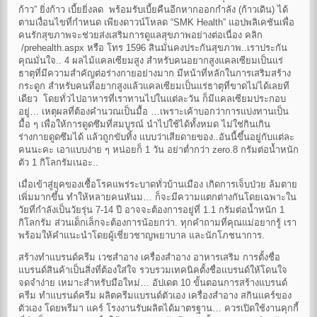
ก้าว” ยิ่งก้าว เบี้ยยิ่งลด พร้อมรับเบี้ยคืนอีกหากออกกำลัง (ก้าวเดิน) ได้
ตามเงื่อนไขที่กำหนด เพียงดาวน์โหลด “SMK Health” แอปพลิเคชันเพื่อ
คนรักสุขภาพจะช่วยส่งเสริมการดูแลสุขภาพอย่างต่อเนื่อง คลิก
/prehealth.aspx หรือ โทร 1596 สินมั่นคงประกันสุขภาพ..เราประกัน
คุณมั่นใจ.. 4 ผลไม้แคลเซียมสูง สำหรับคนอยากสูงแคลเซียมเป็นแร่
ธาตุที่มีความสำคัญต่อร่างกายอย่างมาก มีหน้าที่หลักในการเสริมสร้าง
กระดูก สำหรับคนที่อยากสูงแล้วแคลเซียมเป็นแร่ธาตุที่ขาดไม่ได้เลยที
เดียว โดยทั่วไปอาหารที่เราทานไปในแต่ละวัน ก็มีแคลเซียมประกอบ
อยู่… เหตุผลที่ต้องคำนวณเป็นมื้อ …เพราะเค้าบอกว่าการแบ่งทานเป็น
มื้อ ๆ เพื่อให้การดูดซึมที่สมบูรณ์ นำไปใช้ได้ทั้งหมด ไม่ใช่กินเกิน
ร่างกายดูดซึมได้ แล้วถูกขับทิ้ง แบบว่าเสียดายของ..อันนี้ขึ้นอยู่กับแต่ละ
คนนะคะ เอาแบบง่าย ๆ หน่อยก็ 1 วัน อย่าต่ำกว่า zero.8 กรัมต่อน้ำหนัก
ตัว 1 กิโลกรัมเนอะ..
เมื่อเข้าสู่ยุคของเชื้อโรคแพร่ระบาดทั่วบ้านเมือง เกิดการเจ็บป่วย ล้มตาย
เพิ่มมากขึ้น ทำให้หลายคนหันม… ก็จะมีความแตกต่างกันโดยเฉพาะใน
วัยที่กำลังเป็นวัยรุ่น 7-14 ปี อาจจะต้องการอยู่ที่ 1.1 กรัมต่อน้ำหนัก 1
กิโลกรัม ส่วนเด็กเล็กจะต้องการน้อยกว่า. ทุกคำถามที่คุณแม่อยากรู้ เรา
พร้อมให้คำแนะนำโดยผู้เชี่ยวชาญพยาบาล และนักโภชนาการ.
สร้างทำแบรนด์ครีม เวชสำอาง เครื่องสำอาง อาหารเสริม การตั้งชื่อ
แบรนด์สินค้าเป็นสิ่งที่ต้องใส่ใจ รวบรวมเทคนิคตั้งชื่อแบรนด์ให้โดนใจ
จดจำง่าย เหมาะสำหรับมือใหม่… อัปเดต 10 ขั้นตอนการสร้างแบรนด์
ครีม ทำแบรนด์ครีม ผลิตครีมแบรนด์ตัวเอง เครื่องสำอาง สกินแคร์ของ
ตัวเอง โดยพรีมา แคร์ โรงงานรับผลิตได้มาตรฐาน… ควรเปิดใช้งานคุกกี้