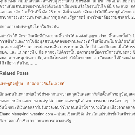
คุ้มครองความเป็นส่วนตัว สำหรับผู้ใช้งานเว็บไซต์ของสำนักบริการคอมพิวเตอร์ มหา
ความเป็นส่วนตัวของท่านซึ่งได้แวะเข้าเยี่ยมชมหรือใช้งานเว็บไซต์นี้ ของ สบค. 
และแถลงอีก 2 ครั้งในปีนี้ คือ 28 ก.ย. ดังนั้น คงต้องจับตาว่าในปีนี้เศรษฐกิจไท
สาขาการระหว่างประเทศและการทูต คณะรัฐศาสตร์ มหาวิทยาลัยธรรมศาสตร์, 2
สถานการณ์เศรษฐกิจไทยในปัจจุบัน
อย่างไรก็ดี อัตราเงินเฟ้อที่ยังทะยานขึ้น ทำให้เฟดส่งสัญญาณว่าจะขึ้นดอกเบี้
การเข้าถึงและการใช้ข้อมูลส่วนบุคคลของท่านจะกระทำไปเพื่อประโยชน์เกี่ยวกับเรื
บุคคลของผู้ใช้งานจากหน่วยงานอื่น มารวบรวม จัดเก็บ ใช้ และเปิดเผย เพื่อให้บร
สบค. และ แนวทางที่ 8 คือ หากจะให้ดีกว่านั้น อัตราดอกเบี้ยควรมีการปรับลดลง
จะสามารถหลุดพ้นจากปัญหาเชิงโครงสร้างได้ในระยะยาว. เจ๊มดแดง ไต่กิ่งมะม่วง
ได้ เชื่อว่า หุ้นไทย……
Related Posts
เศรษฐกิจญี่ปุ่น : สำนักข่าวอินโฟเควสท์
นักลงทุนในตลาดฟอเร็กซ์ต่างพากันเทขายสกุลเงินดอลลาร์เพื่อตั้งหลักรอดูข้อมูลเ
ยอดขายปลีก และรายงานสรุปสภาวะทางเศรษฐกิจ" จากการคาดการณ์คร่าวๆ... Invest
วันนี้ ขณะที่เงินดอลลาร์ปรับตัวลงลบกำไรก่อนหน้านี้จากช่วงปีใหม่ เนื่องจากตล
Zhang MengyingInvesting.com – หุ้นเอเชียแปซิฟิกส่วนใหญ่ปรับตัวขึ้นในเช้าวันจ
อัตราดอกเบี้ยเชิงรุกจากธนาคารกลางสหรัฐ…