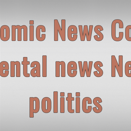
omic News C
ental news N
politics