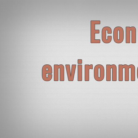
Skip
to
content
Econ
environm