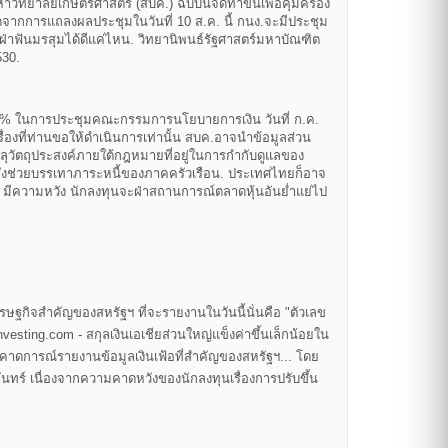
วิทยาลัยเกษตรศาสตร์ (สบค.) ฉบับนี้จัดทำขึ้นเพื่อคุ้มครอง
ถัดจากการแถลงผลประชุมในวันที่ 10 ส.ค. นี้ กนง.จะมีประชุม
ยจะฝ่าฟันมรสุมได้ดีแค่ไหน. วิทยานิพนธ์รัฐศาสตร์มหาบัณฑิต
530.
ยถึง 1% ในการประชุมคณะกรรมการนโยบายการเงิน วันที่ ก.ค.
่องที่ท่านขอให้ดำเนินการเท่านั้น สบค.อาจนำข้อมูลส่วน
รลุวัตถุประสงค์ภายใต้กฎหมายที่อยู่ในการกำกับดูแลของ
 ซึ่งช่วยบรรเทาภาระหนี้ของภาคครัวเรือน. ประเทศไทยก็อาจ
 มีความหวัง นักลงทุนจะฝ่าสถานการณ์ตลาดหุ้นอันย่ำแย่ไป
ศรษฐกิจสำคัญของสหรัฐฯ ที่จะรายงานในวันนี้นั่นคือ "ตัวเลข
ing.com - สกุลเงินเอเชียส่วนใหญ่แข็งค่าขึ้นเล็กน้อยใน
าดคาดการณ์รายงานข้อมูลเงินเฟ้อที่สำคัญของสหรัฐฯ... โดย
ันทร์ เนื่องจากความคาดหวังของนักลงทุนเรื่องการปรับขึ้น