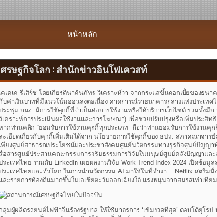
หน้าหลัก
เศรษฐกิจโลก : สำนักข่าวอินโฟเควสท์
เคเคเค รีเสิร์ช โดยเกียรตินาคินภัทร วิเคราะห์ว่า จากกระแสขึ้นดอกเบี้ยของ
กับค่าเงินบาทที่มีแนวโน้มอ่อนลงต่อเนื่อง คาดการณ์ว่าธนาคารกลางแห่งประเทศ
ประชุม กนง. มีการใช้คุกกี้ที่จำเป็นต่อการใช้งานหรือให้บริการเว็บไซต์ รวมทั้งมีการใช้
วิเคราะห์การประเมินผลใช้งานและการโฆษณา) เพื่อช่วยปรับปรุงหรือเพิ่มประสิทธิ
หากท่านคลิก “ยอมรับการใช้งานคุกกี้ทุกประเภท” ถือว่าท่านยอมรับการใช้งานคุกกี้
ละเอียดเกี่ยวกับคุกกี้เพิ่มเติมได้จาก นโยบายการใช้คุกกี้ของ ธปท. สภาคณาจาร
เพียงศูนย์สาธารณประโยชน์และประชาสังคมศูนย์นวัตกรรมทางธุรกิจศูนย์ปัญญาท
สื่อสารศูนย์ประสานคณะกรรมการจริยธรรมการวิจัยในมนุษย์ศูนย์คลังปัญญาแ
ประเทศไทย ร่วมกับ LinkedIn เผยผลงานวิจัย Work Trend Index 2024 เปิดข้อม
ประเทศไทยและทั่วโลก ในการนำนวัตกรรม AI มาใช้ในที่ทำงา… Netflix สตรีมมิ่งภา
และรายการท้องถิ่นมากขึ้นในเอเชียตะวันออกเฉียงใต้ แรงหนุนจากสมรสเท่าเที
กลุ่มผู้ผลิตรถยนต์ไฟฟ้าจีนร้องรัฐบาล ให้ใช้มาตรการ ‘เข้มงวดที่สุด’ ตอบโต้ยุโ