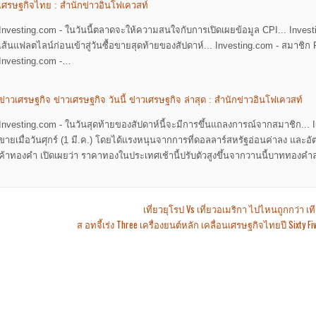
เศรษฐกิจไทย : สำนักข่าวอินโฟเควสท์
Investing.com - ในวันนี้ตลาดจะให้ความสนใจกับการเปิดเผยข้อมูล CPI... Investi
เส้นแฟลตไลน์ก่อนเข้าสู่วันซื้อขายสุดท้ายของสัปดาห์... Investing.com - สมาช
Investing.com -…
ข่าวเศรษฐกิจ ข่าวเศรษฐกิจ วันนี้ ข่าวเศรษฐกิจ ล่าสุด : สำนักข่าวอินโฟเควสท์
Investing.com - ในวันสุดท้ายของสัปดาห์นี้จะมีการขึ้นแถลงการณ์จากสมาชิก... 
ขายเมื่อวันศุกร์ (1 มี.ค.) โดยได้แรงหนุนจากการที่ดอลลาร์สหรัฐอ่อนค่าลง และอ
ค้าทองคำ เปิดเผยว่า ราคาทองในประเทศเช้านี้ปรับตัวสูงขึ้นจากวานนี้บาททองค
ost
เที่ยวยุโรป Vs เที่ยวอเมริกา ไปไหนถูกกว่า เทีย
ส อทจี้เร่ง Three เครื่องยนต์หลัก เคลื่อนเศรษฐกิจไทยปี Sixty 
avigation