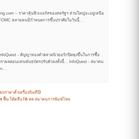
ng.com -- ราคาหุ้นฟิวเจอร์สของสหรัฐฯ ส่วนใหญ่จะอยู่เหนือ
ิก FOMC หลายคนมีกำหนดการขึ้นปราศัยในวันนี้...
InfoQuest - สัญญาทองคำตลาดนิวยอร์กปิดพุ่งขึ้นในการซื้อ
ัตราผลตอบแทนพันธบัตรปรับตัวลงทั้งนี้... InfoQuest - สมาคม
ำละ…
บราคาตั๋วเครื่องบินที่นี่!
Five ฟื้น โต้คลื่น Fdi หด สมาคมการพิมพ์ไทย