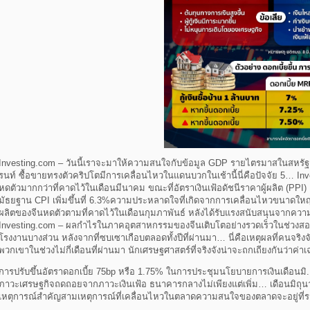
Investing.com – วันนี้เราจะมาให้ความสนใจกับข้อมูล GDP รายไตรมาสในสหรัฐอเ
รนท์ ซื้อขายทรงตัวคริปโตมีการเคลื่อนไหวในแดนบวกในเช้านี้นี่คือปัจจัย 5… Inve
หดตัวมากกว่าที่คาดไว้ในเดือนมีนาคม ขณะที่อัตราเงินเฟ้อดัชนีราคาผู้ผลิต (PPI)
มัธยฐาน CPI เพิ่มขึ้นที่ 6.3%ความประหลาดใจที่เกิดจากการเคลื่อนไหวขนาดให
ผลิตของจีนหดตัวตามที่คาดไว้ในเดือนกุมภาพันธ์ หลังได้รับแรงสนับสนุนจากความต้
Investing.com – ผลกำไรในภาคอุตสาหกรรมของจีนเติบโตอย่างรวดเร็วในช่วงสอง
โรงงานบางส่วน หลังจากที่ซบเซาเกือบตลอดทั้งปีที่ผ่านมา… นี่คือเหตุผลที่คนจริง
พวกเขาในช่วงไม่กี่เดือนที่ผ่านมา นักเศรษฐศาสตร์ที่จริงจังน่าจะถกเถียงกันว่าค่า
การปรับขึ้นอัตราดอกเบี้ย 75bp หรือ 1.75% ในการประชุมนโยบายการเงินเดือนมิ.ย
ภาวะเศรษฐกิจถดถอยจากภาวะเงินเฟ้อ ธนาคารกลางไม่เพียงแต่เพิ่ม… เดือนมิถุน
เหตุการณ์สำคัญสามเหตุการณ์ที่เคลื่อนไหวในตลาดความสนใจของตลาดจะอยู่ที่ร