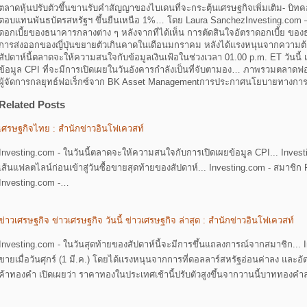
ตลาดหุ้นปรับตัวขึ้นขานรับคำสัญญาของไบเดนที่จะกระตุ้นเศรษฐกิจเพิ่มเติม- บิ
ตอบแทนพันธบัตรสหรัฐฯ ขึ้นยืนเหนือ 1%… โดย Laura SanchezInvesting.com – เร
ดอกเบี้ยของธนาคารกลางต่าง ๆ หลังจากที่ได้เห็น การตัดสินใจอัตราดอกเบี้ย ข
การส่งออกของญี่ปุ่นขยายตัวเกินคาดในเดือนมกราคม หลังได้แรงหนุนจากความต้อ
สัปดาห์นี้ตลาดจะให้ความสนใจกับข้อมูลเงินเฟ้อในช่วงเวลา 01.00 p.m. ET วันนี้ 
ข้อมูล CPI ที่จะมีการเปิดเผยในวันอังคารกำลังเป็นที่จับตามอง… ภาพรวมตลาดฟ
ผู้จัดการกลยุทธ์ฟอเร็กซ์จาก BK Asset Managementการประกาศนโยบายทางการ
Related Posts
เศรษฐกิจไทย : สำนักข่าวอินโฟเควสท์
Investing.com - ในวันนี้ตลาดจะให้ความสนใจกับการเปิดเผยข้อมูล CPI... Investi
เส้นแฟลตไลน์ก่อนเข้าสู่วันซื้อขายสุดท้ายของสัปดาห์... Investing.com - สมาช
Investing.com -…
ข่าวเศรษฐกิจ ข่าวเศรษฐกิจ วันนี้ ข่าวเศรษฐกิจ ล่าสุด : สำนักข่าวอินโฟเควสท์
Investing.com - ในวันสุดท้ายของสัปดาห์นี้จะมีการขึ้นแถลงการณ์จากสมาชิก... 
ขายเมื่อวันศุกร์ (1 มี.ค.) โดยได้แรงหนุนจากการที่ดอลลาร์สหรัฐอ่อนค่าลง และอ
ค้าทองคำ เปิดเผยว่า ราคาทองในประเทศเช้านี้ปรับตัวสูงขึ้นจากวานนี้บาททองค