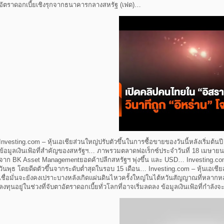
อัตราดอกเบี้ยเชิงรุกจากธนาคารกลางสหรัฐ (เฟด)…
Investing.com – หุ้นเอเชียส่วนใหญ่ปรับตัวขึ้นในการซื้อขายของวันนี้หลังเริ่มต้
ข้อมูลเงินเฟ้อที่สำคัญของสหรัฐฯ… ภาพรวมตลาดฟอเร็กซ์ประจำวันที่ 18 เมษายน
จาก BK Asset Managementยอดค้าปลีกสหรัฐฯ พุ่งขึ้น และ USD… Investing.com 
วันพุธ โดยดีดตัวขึ้นจากระดับต่ำสุดในรอบ 15 เดือน… Investing.com – หุ้นเอเชี
เชื่อมั่นจะยังคงเปราะบางหลังเกิดแผ่นดินไหวครั้งใหญ่ในไต้หวันสัญญาณที่หลาก
ลงทุนอยู่ในช่วงที่จับตาอัตราดอกเบี้ยทั่วโลกที่อาจเริ่มลดลง ข้อมูลเงินเฟ้อที่กำล