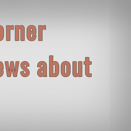
orner
ews about