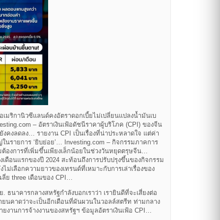
มริกานิวซีแลนด์คงอัตราดอกเบี้ยไม่เปลี่ยนแปลงน้ำมันเบ
sting.com – อัตราเงินเฟ้อดัชนีราคาผู้บริโภค (CPI) ของจีน
 ยังคงลดลง… รายงาน CPI เป็นเรื่องที่น่าประหลาดใจ แต่ค่า
ญ่ในรายการ ‘ยิบย่อย’… Investing.com – กิจกรรมภาคการ
องการที่เพิ่มขึ้นเพียงเล็กน้อยในช่วงวันหยุดตรุษจีน…
เดือนแรกของปี 2024 สะท้อนถึงการปรับปรุงขึ้นของกิจกรรม
จังไม่เลือกความยาวของเทรนด์ที่เหมาะกับการเล่าเรื่องของ
เฉลี่ย three เดือนของ CPI…
. ธนาคารกลางสหรัฐกำลังบอกเราว่า เรายินดีที่จะเสี่ยงต่อ
ายนคาดว่าจะเป็นอีกเดือนที่ผันผวนในวอลล์สตรีท ท่ามกลาง
ายงานการจ้างงานของสหรัฐฯ ข้อมูลอัตราเงินเฟ้อ CPI…