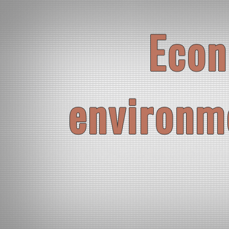
Skip
to
content
Econ
environm