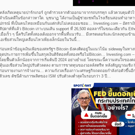
หลังเกิดเหตุนายปาร์กเกอร์ ถูกตำรวจลากตัวออกมาจากรถบรรทุก แล้วควบคุมตัวไป
ดำเนินคดีในข้อกล่าวหาใด. นุชนาฏ ได้งานเป็นผู้ช่วยเชฟในโรงเรียนสอนทําอาหารใ
ปกรณ์ ที่เป็นคนไทยเหมือนกันแต่กลับไม่เคยออมชอม… Investing.com – อัตราเงิ
สัปดาห์ที่แล้ว Bitcoin เกาะบนเส้น support ที่ 26,500 ดอลลาร์ในขณะเดียวกัน 
เมื่อเร็ว ๆ นี้คริปโตทั้งสองเด้งออกจากพื้นที่แนวรับ… มีเทรดเดอร์และนักลงทุนเข้าม
เอเชียส่วนใหญ่เคลื่อนไหวเพียงเล็กน้อยในวันนี้…
ก่อนหน้าข้อมูลเงินเฟ้อของสหรัฐฯ Bitcoin ยังคงติดอยู่ในแนวโน้ม sidewayในทางกล
จุดประกายการเพิ่มขึ้นในสกุลเงินดิจิตอลทั้งสองหรือไม่Bitcoin… Investing.com 
โดยฟื้นตัวเล็กน้อยจากการเริ่มต้นปี 2024 อย่างย่ำแย่ โดยขณะนี้ความสนใจของตล
หุ้นเอเชียส่วนใหญ่ปรับตัวลดลง ตามการขาดทุนของวอลล์สตรีท หลังสัญญาณเชิง h
ก่อนรายงานการจ้างงาน… ความกังวลเรื่องภาวะเศรษฐกิจถดถอยกำลังก่อตัวขึ้นอีกค
ตัวเลข ดัชนีด้านการผลิตของ ISM ปรับตัวลงต่ำสุดในรอบกว่า 3 ปี…