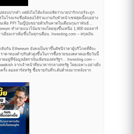
สอบปากคำ แต่ยังไม่ได้แจ้งแน่ชัดว่านายปาร์กเกอร์จะถูก
นโรงแรมชื่อดังเธอได้ร่วมงานกับหัวหน้าเชฟสุดเนี้ยบอย่าง
นเฟ้อ PPI ในญี่ปุ่นขยายตัวเกินคาดในเดือนกุมภาพันธ์…
Ethereum ทำลายแนวโน้มขาลงโดยพุ่งขึ้นเหนือ 1,900 ดอลลาร์
าเยี่ยมเราเพิ่มขึ้นในทุกๆเดือน. Investing.com – สกุลเงิน
ับกัน Ethereum ยังคงเป็นขาขึ้นดัชนีราคาผู้บริโภคที่ดีจะ
– ราคาทองคำปรับตัวสูงขึ้นในการซื้อขายของตลาดเอเชียวันนี้
าดอยู่ที่ข้อมูลอัตราเงินเฟ้อของสหรัฐฯ… Investing.com –
awkish จากเจ้าหน้าที่ธนาคารกลางสหรัฐ โดยเฉพาะอย่างยิ่ง
รั้ง ดอลลาร์สหรัฐ ซื้อขายกันที่ระดับต่ำลงมากหลังจาก