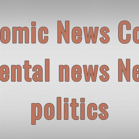
omic News C
ental news N
politics