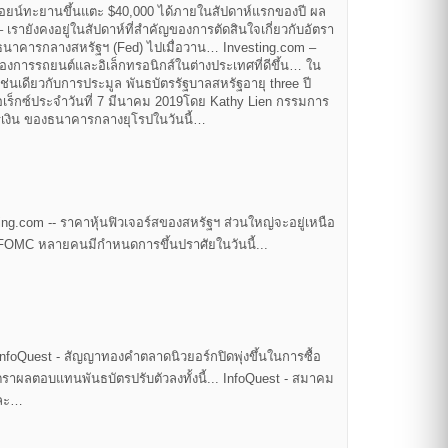
ทคอยน์ทะยานขึ้นแตะ $40,000 ได้ภายในสัปดาห์แรกของปี ผล
ายังคงอยู่ในสัปดาห์ที่สำคัญของการตัดสินใจเกี่ยวกับอัตรา
องธนาคารกลางสหรัฐฯ (Fed) ไปเมื่อวาน… Investing.com –
งการรถยนต์และอิเล็กทรอนิกส์ในต่างประเทศที่ดีขึ้น… ใน
เช่นเดียวกับการประมูล พันธบัตรรัฐบาลสหรัฐอายุ three ปี
อเร็กซ์ประจำวันที่ 7 มีนาคม 2019โดย Kathy Lien กรรมการ
เงิน ของธนาคารกลางยุโรปในวันนี้…
ng.com -- ราคาหุ้นฟิวเจอร์สของสหรัฐฯ ส่วนใหญ่จะอยู่เหนือ
ิก FOMC หลายคนมีกำหนดการขึ้นปราศัยในวันนี้...
InfoQuest - สัญญาทองคำตลาดนิวยอร์กปิดพุ่งขึ้นในการซื้อ
ัตราผลตอบแทนพันธบัตรปรับตัวลงทั้งนี้... InfoQuest - สมาคม
ำละ…