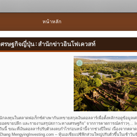
หน้าหลัก
เศรษฐกิจญี่ปุ่น : สำนักข่าวอินโฟเควสท์
นักลงทุนในตลาดฟอเร็กซ์ต่างพากันเทขายสกุลเงินดอลลาร์เพื่อตั้งหลักรอดูข้อมูลเศ
ยอดขายปลีก และรายงานสรุปสภาวะทางเศรษฐกิจ” จากการคาดการณ์คร่าวๆ… Invest
วันนี้ ขณะที่เงินดอลลาร์ปรับตัวลงลบกำไรก่อนหน้านี้จากช่วงปีใหม่ เนื่องจากต
Zhang MengyingInvesting.com – หุ้นเอเชียแปซิฟิกส่วนใหญ่ปรับตัวขึ้นในเช้าวันจ