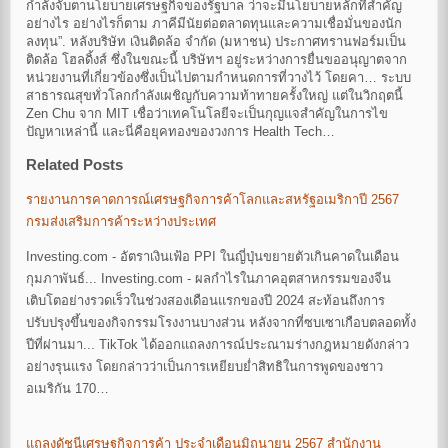
กำลังจับตานโยบายเศรษฐกิจของรัฐบาล ว่าจะมีนโยบายหลักที่สำคัญ
อย่างไร อย่างไรก็ตาม ภาคีมีนัยต่อตลาดทุนและความเชื่อมั่นของนัก
ลงทุน”. หลังบริษัท เงินติดล้อ จำกัด (มหาชน) ประกาศทรานฟอร์มเป็น
ติดล้อ โฮลดิ้งส์ ซึ่งในขณะนี้ บริษัทฯ อยู่ระหว่างการยื่นขออนุญาตจาก
หน่วยงานที่เกี่ยวข้องซึ่งเป็นไปตามกำหนดการที่วางไว้ โดยคา… ระบบ
สาธารณสุขทั่วโลกกำลังเผชิญกับความท้าทายครั้งใหญ่ แต่ในวิกฤตนี้
Zen Chu จาก MIT เชื่อว่าเทคโนโลยีจะเป็นกุญแจสำคัญในการไข
ปัญหาเหล่านี้ และนี่คือยุคทองของวงการ Health Tech…
Related Posts
รายงานการคาดการณ์เศรษฐกิจการค้าโลกและสหรัฐอเมริกาปี 2567
กรมส่งเสริมการค้าระหว่างประเทศ
Investing.com - อัตราเงินเฟ้อ PPI ในญี่ปุ่นขยายตัวเกินคาดในเดือน
กุมภาพันธ์... Investing.com - ผลกำไรในภาคอุตสาหกรรมของจีน
เติบโตอย่างรวดเร็วในช่วงสองเดือนแรกของปี 2024 สะท้อนถึงการ
ปรับปรุงขึ้นของกิจกรรมโรงงานบางส่วน หลังจากที่ซบเซาเกือบตลอดทั้ง
ปีที่ผ่านมา... TikTok ได้ออกแถลงการณ์ประณามร่างกฎหมายดังกล่าว
อย่างรุนแรง โดยกล่าวว่าเป็นการเหยียบย่ำสิทธิในการพูดของชาว
อเมริกัน 170…
แถลงดัชนีเศรษฐกิจการค้า ประจำเดือนมิถุนายน 2567 สำนักงาน