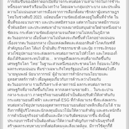
การเพิ่มขึ้นของอัตราดอกเบี้ยที่อาจกระทบต่อความสามารถในการชำระ
หนี้ของภาคครัวเรือนเป็นวงกว้าง โดยเฉพาะกลุ่มเปราะบาง และประเด็น
ความไม่แน่นอนทางการเมืองจากการเลือกตั้งสมาชิกสภาผู้แทนราษฎร
ไทยในช่วงต้นปี 2023. แม้ตอนนี้ความขัดแย้งยังคงอยู่ในพื้นที่จำกัด ใน
พื้นที่ของฉนวนกาซา และประเทศอิสราเอล แต่หากในอนาคตมีการแบ่ง
ขั้วพันธมิตร และประเทศมหาอำนาจลงมาสนับสนุนฝ่ายใดฝ่ายหนึ่งอย่าง
ชัดเจน กระทั่งความขัดแย้งลุกลามจนเกิดความไม่สงบในภูมิภาค
ตะวันออกกลาง เมื่อนั้นความไม่มั่นคงจะเกิดขึ้นทั่วโลกอย่างแน่นอน
เนื่องจากตะวันออกกลาง เป็นแหล่งผลิตและส่งออกสินค้าโภคภัณฑ์ที่
สำคัญของโลก ได้แก่ น้ำมันดิบ ก๊าซธรรมชาติ และปุ๋ย การชะงักของ
ห่วงโซ่อุปทานอาจจะส่งผลกระทบต่อภาพรวมไปทั่วโลก และไทยเองก็
ต้องได้รับผลกระทบไปด้วย… หากพูดถึงผลกระทบที่อาจเกิดขึ้นกับ
เศรษฐกิจโลก ‘ไทย’ ในฐานะส่วนหนึ่งของประชาคมโลก ก็ย่อมจะได้รับ
ผลกระทบแน่นอน ทีมข่าวเฉพาะกิจไทยรัฐออนไลน์ จึงได้ติดต่อไปถึง
‘นายพูนพงษ์ นัยนาภากรณ์’ ผู้อํานวยการสํานักงานนโยบายและ
ยุทธศาสตร์การค้า เพื่อพูดคุยเกี่ยวกับการค้าระหว่างไทยกับ
ตะวันออกกลาง รวมถึงวิเคราะห์-คาดการณ์ ผลกระทบต่อภาพรวม
เศรษฐกิจที่อาจเกิดขึ้นกับไทย หากสงครามขยายตัว… ในระยะปาน
กลาง-ระยะยาว ภาคธุรกิจยานยนต์ยังจำเป็นต้องปรับตัวให้เท่าทันกับ
กระแสยานยนต์ไฟฟ้า และเทรนด์ ESG ที่กำลังมาแรง ซึ่งจะส่งผลกระ
ทบต่อห่วงโซ่อุปทานของอุตสาหกรรมยานยนต์อย่างหลีกเลี่ยงไม่ได้ รวม
ถึงการที่ผู้บริโภคและนักลงทุนมีแนวโน้มให้ความสำคัญ และตระหนักถึง
การดำเนินธุรกิจอย่างยั่งยืนและมีความรับผิดชอบมากขึ้น ดังนั้นผู้
ประกอบการจึงจำเป็นต้องหันมาให้ความสำคัญกับการดำเนินธุรกิจที่
สร้างผลกระทบทางบวกทั้งต่อสังคมและสิ่งแวดล้อม. มีการใช้คุกกี้ที่