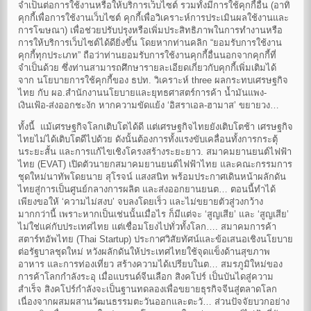
จำเป็นต่อการใช้งานหรือให้บริการเว็บไซต์ รวมทั้งมีการใช้คุกกี้อื่น (อาทิ
คุกกี้เพื่อการใช้งานเว็บไซต์ คุกกี้เพื่อวิเคราะห์การประเมินผลใช้งานและ
การโฆษณา) เพื่อช่วยปรับปรุงหรือเพิ่มประสิทธิภาพในการทำงานหรือ
การให้บริการเว็บไซต์ได้ดียิ่งขึ้น โดยหากท่านคลิก “ยอมรับการใช้งาน
คุกกี้ทุกประเภท” ถือว่าท่านยอมรับการใช้งานคุกกี้อื่นนอกจากคุกกี้ที่
จำเป็นด้วย ซึ่งท่านสามารถศึกษารายละเอียดเกี่ยวกับคุกกี้เพิ่มเติมได้
จาก นโยบายการใช้คุกกี้ของ ธปท. วิเคราะห์ three ผลกระทบเศรษฐกิจ
ไทย กับ ผอ.สํานักงานนโยบายและยุทธศาสตร์การค้า น้ำมันแพง-
เงินเฟ้อ-ส่งออกชะงัก หากความขัดแย้ง ‘อิสราเอล-ฮามาส’ ขยายวง…
ทั้งนี้ แม้เศรษฐกิจโลกเติบโตได้ดี แต่เศรษฐกิจไทยยังเติบโตช้า เศรษฐกิจ
ไทยไม่ได้เติบโตดีไปด้วย ดังนั้นต้องการทั้งแรงขับเคลื่อนทั้งการกระตุ้
นระยะสั้น และการแก้ไขเชิงโครงสร้างระยะยาว. สมาคมยานยนต์ไฟฟ้า
ไทย (EVAT) เปิดตัวนายกสมาคมยานยนต์ไฟฟ้าไทย และคณะกรรมการ
ชุดใหม่นาทัพโดยนาย สุโรจน์ เเสงสนิท พร้อมประกาศเดินหน้าผลักดัน
ไทยสู่การเป็นศูนย์กลางการผลิต และส่งออกยานยนต… ตอนนี้ทำได้
เพียงขอให้ ‘ความไม่สงบ’ จบลงโดยเร็ว และไม่ขยายตัวสู่วงกว้าง
มากกว่านี้ เพราะหากเป็นเช่นนั้นเมื่อไร ก็มีแต่จะ ‘สูญเสีย’ และ ‘สูญเสีย’
ไม่ใช่แค่กับประเทศไทย แต่เชื่อมโยงไปทั่วทั้งโลก…. สมาคมการค้า
สตาร์ทอัพไทย (Thai Startup) ประกาศวิสัยทัศน์และข้อเสนอเชิงนโยบาย
ต่อรัฐบาลชุดใหม่ หวังผลักดันให้ประเทศไทยใช้จุดแข็งด้านสุขภาพ
อาหาร และการท่องเที่ยว สร้างความได้เปรียบในต… สมรภูมิใหม่ของ
การค้าโลกกำลังระอุ เมื่อแบรนด์จีนเลือก สิงคโปร์ เป็นบันไดสู่ความ
สำเร็จ สิงคโปร์กำลังจะเป็นฐานทดลองเพื่อขยายธุรกิจจีนสู่ตลาดโลก
เนื่องจากผสมผสานวัฒนธรรมตะวันออกและตะวั… ส่วนปัจจัยบวกอย่าง