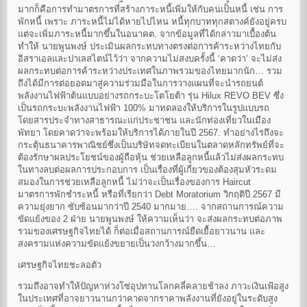
มากก็คือการทำมาตรการที่สร้างภาระหนี้เพิ่มให้กับคนเป็นหนี้ เช่น การ
พักหนี้ เพราะ ภาระหนี้ไม่ได้หายไปไหน หนี้ทุกบาททุกสตางค์ยังอยู่ครบ
แต่จะเพิ่มภาระหนี้มากขึ้นในอนาคต. จากข้อมูลที่ได้กล่าวมาเบื้องต้น
ทำให้ นายพูนพงษ์ ประเมินผลกระทบทางตรงต่อการค้าระหว่างไทยกับ
อิสราเอลและปาเลสไตน์ไว้ว่า จากความไม่สงบครั้งนี้ ‘คาดว่า’ จะไม่ส่ง
ผลกระทบต่อการค้าระหว่างประเทศในภาพรวมของไทยมากนัก… รวม
ถึงได้มีการต่อยอดมาสู่ความร่วมมือในการวางแผนที่จะนำรถยนต์
พลังงานไฟฟ้าต้นแบบอย่างรถกระบะโตโยต้า รุ่น Hilux REVO BEV ซึ่ง
เป็นรถกระบะพลังงานไฟฟ้า 100% มาทดลองให้บริการในรูปแบบรถ
โดยสารประจำทางสาธารณะแก่ประชาชน และนักท่องเที่ยวในเมือง
พัทยา โดยคาดว่าจะพร้อมให้บริการได้ภายในปี 2567. ทำอย่างไรถึงจะ
กระตุ้นธนาคารพาณิชย์ซึ่งเป็นบริษัทจดทะเบียนในตลาดหลักทรัพย์ที่จะ
ต้องรักษาผลประโยชน์ของผู้ถือหุ้น ช่วยเหลือลูกหนี้แล้วไม่ส่งผลกระทบ
ในทางลบต่อผลการประกอบการ เป็นเรื่องที่ผู้เกี่ยวของต้องสุมหัวระดม
สมองในการช่วยเหลือลูกหนี้ ไม่ว่าจะเป็นเรื่องของการ Haircut
มาตรการพักชำระหนี้ หรือที่เรียกว่า Debt Moratorium วิกฤติปี 2567 มี
ความยุ่งยาก ซับซ้อนมากว่าปี 2540 มากมาย…. จากสถานการณ์ความ
ขัดแย้งของ 2 ฝ่าย นายพูนพงษ์ ให้ความเห็นว่า จะส่งผลกระทบต่อภาพ
รวมของเศรษฐกิจไทยได้ ก็ต่อเมื่อสถานการณ์ยืดเยื้อยาวนาน และ
สงครามแห่งความขัดแย้งขยายเป็นวงกว้างมากขึ้น…
เศรษฐกิจไทยชะลอตัว
รวมถึงอาจทำให้ปัญหาห่วงโซ่อุปทานโลกคลี่คลายช้าลง ภาวะเงินเฟ้อสูง
ในประเทศที่อาจยาวนานกว่าคาดจากราคาพลังงานที่ยังอยู่ในระดับสูง