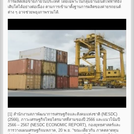
การผลิตเพื่อขายภายในประเทศ โดยเฉพาะในกลุ่มยานยนต์ไฟฟ้าที่ยัง
เติบโตได้อย่างต่อเนื่อง ตามการเข้ามาตั้งฐานการผลิตของค่ายรถยนต์
ต่าง ๆ อาจช่วยพยุงภาพรวมได้.
[1] สำนักงานสภาพัฒนาการเศรษฐกิจและสังคมแห่งชาติ (NESDC)
(2566), ภาวะเศรษฐกิจไทยไตรมาสที่สามของปี 2566 และแนวโน้มปี
2566 – 2567 (NESDC ECONOMIC REPORT), กองยุทธศาสตร์และ
การวางแผนเศรษฐกิจมหภาค, 20 พ.ย. “ขณะเดียวกัน ภาคตลาดทุน