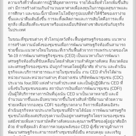
ความจริงที่ว่าตั้งแต่การปฏิวัติอุตสาหกรรม รายได้เฉลี่ยทั่วโลกเพิ่มขึ้นสิบ
เท่า มีการสร้างส่วนเกินจำนวนมหาศาลเพื่อลงทุนในการดูแลสุขภาพและ
การศึกษา และขณะนี้เรามีเทคโนโลยีทุกรูปแบบที่ทำให้ชีวิตของเราง่าย
ขึ้นและน่าตื่นเต้นยิ่งขึ้น การละทิ้งผลิตภาพและการเติบโตคือการละทิ้ง
ทุกสิ่ง เพื่อเสี่ยงที่จะซบเซาหรือแย่ลงเมื่อบริษัทต่างชาติแข่งขันกับธุรกิจ
ในประเทศ
ในขณะที่ชุมชนต่างๆ ทั่วโลกมุ่งหวังที่จะฟื้นฟูเศรษฐกิจของตน แนวทาง
การสร้างความมั่งคั่งของชุมชนเพื่อการพัฒนาเศรษฐกิจท้องถิ่นสามารถ
ช่วยชี้แนะแนวทางใหม่ในขณะที่เราเริ่มฟื้นตัวจากการแพร่ระบาดของโค
วิด-19 การพัฒนาเศรษฐกิจชุมชน (CED) เป็นแนวทางในการพัฒนา
เศรษฐกิจท้องถิ่นที่ขับเคลื่อนโดยลำดับความสำคัญทางสังคม สิ่งแวดล้อม
และเศรษฐกิจของชุมชน มันถูกกำหนดโดยผู้ที่อาศัย ทำงาน และดำเนิน
ธุรกิจและบริการสาธารณะภายในชุมชนนั้น งาน CED สำเร็จได้ผ่าน
หน่วยงานและหน่วยงานต่างๆ ตัวอย่างเช่น บริษัทพัฒนาชุมชน (CDC)
ประมาณ four,000 แห่งทำงานทั่วประเทศ และเป็นผู้ปฏิบัติงาน CED ที่
แข็งขันในชุมชนของตน สถาบันการเงินเพื่อการพัฒนาชุมชน (CDFI)
เป็นผู้ให้บริการทางการเงินที่มุ่งเน้น CED มาเป็นเวลาหลายปี และมี
จำนวนมากขึ้นและมีบทบาทมากขึ้นในช่วงสิบห้าปีที่ผ่านมาด้วยความ
ช่วยเหลือจากกองทุน CDFI ของรัฐบาลกลาง กิจการเพื่อสังคมอิสระ
ดำเนินธุรกิจหลายประเภทในชุมชนที่มีรายได้น้อย การพัฒนาเศรษฐกิจ
ชุมชนไม่เพียงแต่ปรับปรุงความเป็นอยู่ทางเศรษฐกิจโดยรวมของชุมชน
แต่ยังช่วยเพิ่มความสามัคคีทางสังคมและคุณภาพชีวิตของผู้อยู่อาศัยอีก
ด้วย ท้ายที่สุดแล้ว ด้วยการควบคุมพลังของ CED ผู้เชี่ยวชาญด้านการ
พัฒนาเศรษฐกิจจะสามารถสร้างชุมชนที่ยั่งยืน ครอบคลุม และเจริญ