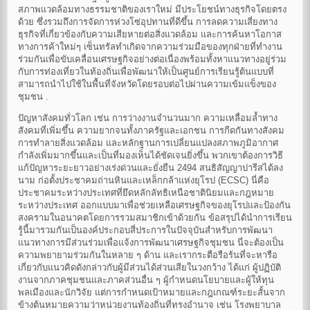
สภาพแวดล้อมทางธรรมชาติของเราใหม่ มีประโยชน์ทางธุรกิจโดยตรง
ด้วย ซึ่งรวมถึงการจัดการห่วงโซ่อุปทานที่ดีขึ้น การลดความเสี่ยงทาง
ธุรกิจที่เกี่ยวข้องกับความเสียหายต่อสิ่งแวดล้อม และการค้นหาโอกาส
ทางการค้าใหม่ๆ เซ็นทรัลทำเกิดจากความร่วมมือของทุกฝ่ายที่ทำงาน
ร่วมกันเพื่อขับเคลื่อนเศรษฐกิจอย่างต่อเนื่องพร้อมทั้งหาแนวทางอยู่ร่วม
กับการท่องเที่ยวในท้องถิ่นเพื่อพัฒนาให้เป็นศูนย์การเรียนรู้ต้นแบบที่
สามารถนำไปใช้ในพื้นที่จังหวัดโดยรอบต่อไปผ่านความเข้มแข็งของ
ชุมชน .
ปัญหาสังคมทั่วโลก เช่น การว่างงานจำนวนมาก ความเหลื่อมล้ำทาง
สังคมที่เพิ่มขึ้น ความยากจนทั้งภาครัฐและเอกชน การกีดกันทางสังคม
การทำลายสิ่งแวดล้อม และหลักฐานการเปลี่ยนแปลงสภาพภูมิอากาศ
กำลังเพิ่มมากขึ้นและเป็นที่มองเห็นได้ชัดเจนยิ่งขึ้น พวกเขาต้องการวิธี
แก้ปัญหาระยะยาวอย่างเร่งด่วนและยั่งยืน 2494 สนธิสัญญาปารีสได้ลง
นาม ก่อตั้งประชาคมถ่านหินและเหล็กกล้าแห่งยุโรป (ECSC) นี่คือ
ประชาคมระหว่างประเทศที่ยึดหลักลัทธิเหนือชาตินิยมและกฎหมาย
ระหว่างประเทศ ออกแบบมาเพื่อช่วยเหลือเศรษฐกิจของยุโรปและป้องกัน
สงครามในอนาคตโดยการรวมสมาชิกเข้าด้วยกัน ข้อสรุปได้นำการเรียน
รู้นี้มารวมกันเป็นองค์ประกอบสี่ประการในปัจจุบันสำหรับการพัฒนา
แนวทางการมีส่วนร่วมเพื่อแจ้งการพัฒนาเศรษฐกิจชุมชน นี่จะต้องเป็น
ความพยายามร่วมกันในหลาย ๆ ด้าน และเรากระตือรือร้นที่จะหารือ
เกี่ยวกับแนวคิดดังกล่าวกับผู้มีส่วนได้ส่วนเสียในวงกว้าง ได้แก่ ผู้ปฏิบัติ
งานจากภาคชุมชนและภาคส่วนอื่น ๆ ผู้กำหนดนโยบายและผู้ให้ทุน
พลเมืองและนักวิจัย แต่การกำหนดเป้าหมายและกฎเกณฑ์ระยะสั้นจาก
ข้างต้นหมายความว่าหน่วยงานท้องถิ่นที่ทรงอำนาจ เช่น โรงพยาบาล