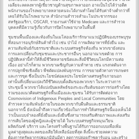
เฉลี่ยจะลดลงหากผู้เชี่ยวชาญด้านสุขภาพลาออก อาจเป็นไปได้ว่าอดีต
พนักงานของโรงพยาบาลหลายคนจะได้งานทำโดยได้รับค่าจ้างต่ำกว่าที่
เคยได้รับในโรงพยาบาล สำนักงานสำรวจสำมะโนประชากรของ
สหรัฐอเมริกา, OSCAR, รายงานค่าใช้จ่าย Medicare และการสำรวจ
บุคคลที่มีความรู้เกี่ยวกับการปิดโรงพยาบาลในพื้นที่
ชุมชนพื้นเมืองและท้องถิ่นในเมโสอเมริการักษาแนวปฏิบัติของบรรพบุรุษ
ที่สอนการอนุรักษ์สินค้าทั่วไป เช่น ป่าไม้ การผลิตอาหารที่ยั่งยืน และ
ความสัมพันธ์กับธรรมชาติและระบบเศรษฐกิจท้องถิ่น พวกเขายังสอน
การแลกเปลี่ยนกับชุมชนและประชากรอื่นๆ นอกอาณาเขตด้วย การ
ปฏิบัติเหล่านี้ทำให้สิ่งมีชีวิตหลายชนิดและสิ่งมีชีวิตบนโลกมีความต่อ
เนื่อง อย่างไรก็ตาม พวกเขาเผชิญกับความท้าทาย เช่น แรงกดดันจาก
การปลูกพืชเชิงเดี่ยว พืชดัดแปลงพันธุกรรม การขยายตัวทางการเกษตร
และการขุด ซึ่งเป็นประโยชน์ต่อผลประโยชน์ทางเศรษฐกิจภายนอก
เท่านั้นที่เปลี่ยนแปลงวิถีชีวิตแบบดั้งเดิมของพวกเขา ในระหว่างการ
ประชุมนี้ พวกเขาได้แบ่งปันผลลัพธ์ของระยะเริ่มต้นของการก่อสร้างโดย
รวมของแนวคิดเศรษฐกิจพื้นเมืองและชุมชน ได้รับการติดต่อจาก
Cosmovision of Indigenous Peoples and Local Communities โดย
สำรวจความสัมพันธ์ภายในของพวกเขากับผืนดินและธรรมชาติ
นอกจากนี้ ยังเน้นย้ำถึงความเกี่ยวข้องในการทำให้เศรษฐกิจนี้มองเห็นได้
ว่าเป็นแบบจำลองที่ยั่งยืนและยั่งยืนซึ่งสามารถเสริมศักยภาพและส่งเสริม
การเติบโตของผู้หญิงและผู้ชายได้ ในระบบเศรษฐกิจหมุนเวียน
ผลิตภัณฑ์ บริการ และโครงสร้างพื้นฐานได้รับการออกแบบเพื่อเพิ่ม
มูลค่าสูงสุดและลดของเสียให้เหลือน้อยที่สุด สิ่งนี้จะช่วยลดความ
ต้องการทรัพยากรปฐมภูมิอันมีค่า ลดการปล่อยก๊าซคาร์บอน และสร้าง