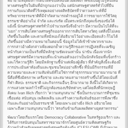
พยายามหยุดยั้งการเติบโตที่ขับเคลื่อนด้วยผลิตภาพซึ่งเป็นผู้ไม่รู้หนังสือ
ทางเศรษฐกิจในฝันที่มักถูกมองว่าเป็น แต่นักเศรษฐศาสตร์ทั่วไปที่ยืน
กรานกับแนวคิดที่ไร้เหตุผลอย่างจดสิทธิบัตรที่ว่าดาวเคราะห์ที่มี
ทรัพยากรธรรมชาติที่มีจำกัดสามารถดำรงอยู่ได้ การขยายการใช้วัสดุ
ธรรมชาติอย่างไม่ จำกัด และเร่งรัด เมื่อตระหนักถึงจุดแข็งของข้อโต้
แย้งนี้ นักเศรษฐศาสตร์ทั่วไปจำนวนหนึ่งจึงอ้างว่า มีความเป็นไปได้ที่จะ
“แยก” การเติบโตทางเศรษฐกิจออกจากการเติบโตทางวัตถุ แต่สิ่งนี้ไม่เคย
เกิดขึ้นในอดีต และตามที่สมิลเองได้อธิบายไว้อย่างละเอียดแล้ว ก็ไม่ได้
เกิดขึ้นอย่างมีความหมายในตอนนี้ ข้อมูลไม่ได้เข้าข้างพวกเขาและ
การกล่าวอ้างดังกล่าวเพียงตอกย้ำความรู้สึกของการปฏิเสธที่จะเผชิญ
หน้ากับความเป็นจริงที่มีหลักฐานชัดเจนเท่านั้น น่าขัน เนื่องจากนัก
เศรษฐศาสตร์มีความชอบที่จะนำเสนอตัวเองว่าเป็นนักสัจนิยมที่แข็งกร้าว
และไร้ความรู้สึก โดยมีหลักฐานชี้นำแต่เพียงผู้เดียว ที่สำคัญสิ่งนี้จะต้องมี
การประเมินค่าท้องถิ่นและชุมชนใหม่อย่างลึกซึ้ง ที่นั่นมีกิจกรรมที่มี
ความหมายและความสัมพันธ์ที่ไม่ใช่การทำธุรกรรมมากมายมากมาย ที่
นี่คือที่ซึ่งมิตรภาพ เครือข่าย และสมาคมสามารถสร้างขึ้นได้โดยเน้นที่
กีฬา ศิลปะ ธรรมชาติ และกิจกรรมอื่นๆ อีกมากมาย สิ่งนี้ไม่ได้เกิดจาก
การแสวงหาผลกำไรที่ไม่ถูกต้องของบริษัทต่างๆ แต่โดยสิ่งที่นักทฤษฎี
สังคม Ivan Illich เรียกว่า “ความสนุกสนาน” ซึ่งเป็นกระบวนการที่ชุมชน
เชื่อมต่อ สนับสนุน เพลิดเพลิน และสร้างความสัมพันธ์ของการพึ่งพาซึ่ง
กันและกันอย่างเป็นธรรมชาติ โดยเฉพาะอย่างยิ่ง Illich อธิบายโดย
เฉพาะถึงความสนุกสนานนี้ว่า “ตรงกันข้ามกับผลผลิตทางอุตสาหกรรม”
พัฒนาโดยเริ่มแรกโดย Democracy Collaborative ในสหรัฐอเมริกา และ
ได้รับการสนับสนุนในสหราชอาณาจักรโดยศูนย์ความคิดเศรษฐกิจ
ก้าวหน้าสำหรับยุทธศาสตร์เศรษฐกิจท้องถิ่น (CLES) CWB มีเป้าหมาย