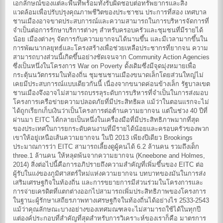
เอกลักษณ์ของแต่ละพื้นที่พร้อมทั้งรับผิดชอบต่อทรัพยากรและสิ่ง
แวดล้อมเพื่อปรับปรุงคุณภาพชีวิตของประชาชน ประการที่สอง เทศบาล
ชานเมืองอาจขาดประสบการณ์และความสามารถในการบริหารจัดการที่
จำเป็นต่อการรักษาบริการต่างๆ สำหรับครอบครัวและชุมชนที่มีรายได้
น้อย เมืองต่างๆ จัดการกับความยากจนได้นานขึ้น และมีเวลามากขึ้นใน
การพัฒนากลยุทธ์และโครงสร้างเพื่อช่วยเหลือประชากรที่ยากจน ความ
สามารถบางส่วนนี้เกิดขึ้นอย่างชัดเจนจาก Community Action Agencies
ซึ่งเป็นหนึ่งในโครงการ War on Poverty ดั้งเดิมซึ่งมีจุดมุ่งหมายเพื่อ
กระตุ้นนวัตกรรมในท้องถิ่น ชุมชนชานเมืองขนาดเล็กโดยส่วนใหญ่ไม่
เคยมีประสบการณ์แบบเดียวกันนี้ เนื่องจากขนาดค่อนข้างเล็ก รัฐบาลเขต
ชานเมืองจึงอาจไม่สามารถบรรลุระดับการบริหารที่จำเป็นในการส่งมอบ
โครงการเครือข่ายความปลอดภัยที่มีประสิทธิผล แม้ว่าในตอนแรกจะไม่
ได้ถูกเรียกเก็บเงินว่าเป็นโครงการต่อต้านความยากจน แต่ในช่วง 40 ปีที่
ผ่านมา EITC ได้กลายเป็นหนึ่งในเครื่องมือที่มีประสิทธิภาพมากที่สุด
ของประเทศในการยกระดับคนงานที่มีรายได้น้อยและครอบครัวของพวก
เขาให้อยู่เหนือเส้นความยากจน ในปี 2013 เพียงปีเดียว Brookings
ประมาณการว่า EITC สามารถเลี้ยงดูผู้คนได้ 6.2 ล้านคน รวมถึงเด็ก
three.1 ล้านคน ให้หลุดพ้นจากความยากจน (Kneebone and Holmes,
2014) สิ่งต่อไปนี้คือการอภิปรายถึงความสำคัญที่เพิ่มขึ้นของ EITC ต่อ
ผู้รับในแง่ของภูมิศาสตร์ใหม่แห่งความยากจน บทบาทของมันในการส่ง
เสริมเศรษฐกิจในท้องถิ่น และการขยายการมีส่วนร่วมในโครงการและ
การจ่ายเครดิตที่แตกต่างออกไปสามารถเพิ่มประสิทธิภาพของโครงการ
ในฐานะผู้รักษาเสถียรภาพทางเศรษฐกิจในท้องถิ่นได้อย่างไร 2533-2543
แม้ว่าคุณลักษณะบางอย่างของเทศมณฑลจะไม่สามารถใช้ได้ในทุกปี
แต่องค์ประกอบที่สำคัญที่สุดสำหรับการวิเคราะห์ของเราก็คือ มาตรการ