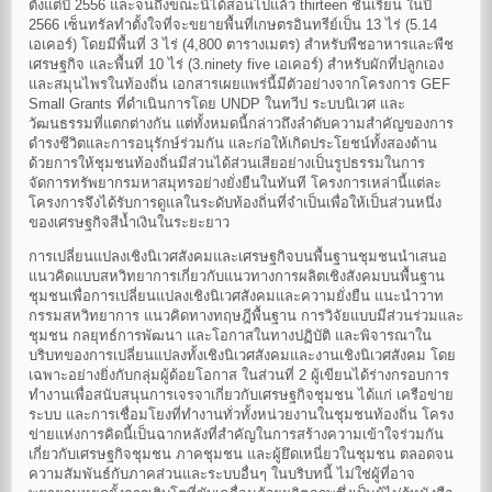
ตั้งแต่ปี 2556 และจนถึงขณะนี้ได้สอนไปแล้ว thirteen ชั้นเรียน ในปี
2566 เซ็นทรัลทำตั้งใจที่จะขยายพื้นที่เกษตรอินทรีย์เป็น 13 ไร่ (5.14
เอเคอร์) โดยมีพื้นที่ 3 ไร่ (4,800 ตารางเมตร) สำหรับพืชอาหารและพืช
เศรษฐกิจ และพื้นที่ 10 ไร่ (3.ninety five เอเคอร์) สำหรับผักที่ปลูกเอง
และสมุนไพรในท้องถิ่น เอกสารเผยแพร่นี้มีตัวอย่างจากโครงการ GEF
Small Grants ที่ดำเนินการโดย UNDP ในทวีป ระบบนิเวศ และ
วัฒนธรรมที่แตกต่างกัน แต่ทั้งหมดนี้กล่าวถึงลำดับความสำคัญของการ
ดำรงชีวิตและการอนุรักษ์ร่วมกัน และก่อให้เกิดประโยชน์ทั้งสองด้าน
ด้วยการให้ชุมชนท้องถิ่นมีส่วนได้ส่วนเสียอย่างเป็นรูปธรรมในการ
จัดการทรัพยากรมหาสมุทรอย่างยั่งยืนในทันที โครงการเหล่านี้แต่ละ
โครงการจึงได้รับการดูแลในระดับท้องถิ่นที่จำเป็นเพื่อให้เป็นส่วนหนึ่ง
ของเศรษฐกิจสีน้ำเงินในระยะยาว
การเปลี่ยนแปลงเชิงนิเวศสังคมและเศรษฐกิจบนพื้นฐานชุมชนนำเสนอ
แนวคิดแบบสหวิทยาการเกี่ยวกับแนวทางการผลิตเชิงสังคมบนพื้นฐาน
ชุมชนเพื่อการเปลี่ยนแปลงเชิงนิเวศสังคมและความยั่งยืน แนะนำวาท
กรรมสหวิทยาการ แนวคิดทางทฤษฎีพื้นฐาน การวิจัยแบบมีส่วนร่วมและ
ชุมชน กลยุทธ์การพัฒนา และโอกาสในทางปฏิบัติ และพิจารณาใน
บริบทของการเปลี่ยนแปลงทั้งเชิงนิเวศสังคมและงานเชิงนิเวศสังคม โดย
เฉพาะอย่างยิ่งกับกลุ่มผู้ด้อยโอกาส ในส่วนที่ 2 ผู้เขียนได้ร่างกรอบการ
ทำงานเพื่อสนับสนุนการเจรจาเกี่ยวกับเศรษฐกิจชุมชน ได้แก่ เครือข่าย
ระบบ และการเชื่อมโยงที่ทำงานทั่วทั้งหน่วยงานในชุมชนท้องถิ่น โครง
ข่ายแห่งการคิดนี้เป็นฉากหลังที่สำคัญในการสร้างความเข้าใจร่วมกัน
เกี่ยวกับเศรษฐกิจชุมชน ภาคชุมชน และผู้ยึดเหนี่ยวในชุมชน ตลอดจน
ความสัมพันธ์กับภาคส่วนและระบบอื่นๆ ในบริบทนี้ ไม่ใช่ผู้ที่อาจ