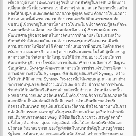
เชี่ยวชาญด้านการพัฒนาเศรษฐกิจมีบทบาทสำคัญในการขับเคลื่อนการ
เปลี่ยนแปลงนี้ เนื่องจากพวกเขามีความรู้ ทักษะ และทรัพยากรที่จะเสริม
พลังให้กับชุมชนและปลดล็อกศักยภาพสูงสุดของตน ด้วยการใช้แนวทาง
ที่ครอบคลุมซึ่งพิจารณาความต้องการและทรัพย์สินเฉพาะของแต่ละ
ชุมชน ผู้เชี่ยวชาญในสาขานี้สามารถใช้ประโยชน์จากความรู้และทักษะ
ของตนเพื่อขับเคลื่อนการเปลี่ยนแปลงเชิงบวก ผู้เชี่ยวชาญด้านการ
พัฒนาเศรษฐกิจอาจลงทุนในการจัดหาการศึกษาและโปรแกรมสร้าง
ทักษะที่ปรับให้เหมาะกับความต้องการของชุมชนซึ่งสามารถเพิ่มขีด
ความสามารถในท้องถิ่นได้ ด้วยการนำเสนอการฝึกอบรมในด้านต่าง ๆ
เช่น การวางแผนธุรกิจ ความรู้ทางการเงิน และเทคโนโลยี ผู้เชี่ยวชาญ
สามารถเสริมกำลังสมาชิกในชุมชนให้มีส่วนร่วมอย่างแข็งขันในการ
พัฒนาเศรษฐกิจ ประโยชน์ของการเป็นสมาชิกจะรวมถึงการเข้าถึงฐาน
ข้อมูลทักษะ Synergy ด้วยความสามารถในการชำระค่าบริการดังกล่าว
อย่างน้อยบางส่วนใน Synergies ซึ่งเป็นสกุลเงินเสริมที่ Synergy สร้าง
ขึ้นในวันที่มีกิจกรรม Synergy Project เพื่อให้ครอบคลุมความแตกต่าง
ระหว่างต้นทุนการผลิตที่วางแผนไว้และ ขายตั๋ว. มีการออกการทำงาน
ร่วมกันให้กับศิลปินหรือทีมงานฝ่ายผลิตเพื่อชำระค่าส่วนหนึ่ง จากนั้น
พวกเขาสามารถแลกเครดิตเหล่านี้เป็นตั๋วเข้าร่วมกิจกรรมในอนาคตหรือ
แลกเปลี่ยนเป็นเงินปอนด์ได้เมื่อมีการสร้างส่วนเกินเพียงพอสำหรับ
กิจกรรมในอนาคต สกุลเงินเสริมมีประวัติความสำเร็จมายาวนานในการ
หล่อลื่นกิจกรรมทางเศรษฐกิจในชุมชนที่ยากจนในสกุลเงินประจำชาติ
เช่นเดียวกับการทดลอง Wörgl ที่มีชื่อเสียงในช่วงภาวะเศรษฐกิจตกต่ำ
ครั้งใหญ่ ตัวอย่างล่าสุดของสกุลเงินท้องถิ่น ได้แก่ ปอนด์บริกซ์ตันและ
บริสตอล วิทยาลัยชุมชนของรัฐเท็กซัสมีบทบาทสำคัญในเศรษฐกิจของ
รัฐโดยการพัฒนาบุคลากรและเตรียมนักเรียนสำหรับการศึกษาต่อทาง