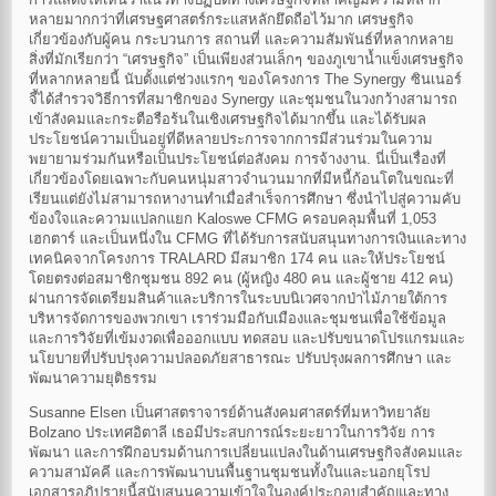
หลายมากกว่าที่เศรษฐศาสตร์กระแสหลักยึดถือไว้มาก เศรษฐกิจ
เกี่ยวข้องกับผู้คน กระบวนการ สถานที่ และความสัมพันธ์ที่หลากหลาย
สิ่งที่มักเรียกว่า “เศรษฐกิจ” เป็นเพียงส่วนเล็กๆ ของภูเขาน้ำแข็งเศรษฐกิจ
ที่หลากหลายนี้ นับตั้งแต่ช่วงแรกๆ ของโครงการ The Synergy ซินเนอร์
จี้ได้สำรวจวิธีการที่สมาชิกของ Synergy และชุมชนในวงกว้างสามารถ
เข้าสังคมและกระตือรือร้นในเชิงเศรษฐกิจได้มากขึ้น และได้รับผล
ประโยชน์ความเป็นอยู่ที่ดีหลายประการจากการมีส่วนร่วมในความ
พยายามร่วมกันหรือเป็นประโยชน์ต่อสังคม การจ้างงาน. นี่เป็นเรื่องที่
เกี่ยวข้องโดยเฉพาะกับคนหนุ่มสาวจำนวนมากที่มีหนี้ก้อนโตในขณะที่
เรียนแต่ยังไม่สามารถหางานทำเมื่อสำเร็จการศึกษา ซึ่งนำไปสู่ความคับ
ข้องใจและความแปลกแยก Kaloswe CFMG ครอบคลุมพื้นที่ 1,053
เฮกตาร์ และเป็นหนึ่งใน CFMG ที่ได้รับการสนับสนุนทางการเงินและทาง
เทคนิคจากโครงการ TRALARD มีสมาชิก 174 คน และให้ประโยชน์
โดยตรงต่อสมาชิกชุมชน 892 คน (ผู้หญิง 480 คน และผู้ชาย 412 คน)
ผ่านการจัดเตรียมสินค้าและบริการในระบบนิเวศจากป่าไม้ภายใต้การ
บริหารจัดการของพวกเขา เราร่วมมือกับเมืองและชุมชนเพื่อใช้ข้อมูล
และการวิจัยที่เข้มงวดเพื่อออกแบบ ทดสอบ และปรับขนาดโปรแกรมและ
นโยบายที่ปรับปรุงความปลอดภัยสาธารณะ ปรับปรุงผลการศึกษา และ
พัฒนาความยุติธรรม
Susanne Elsen เป็นศาสตราจารย์ด้านสังคมศาสตร์ที่มหาวิทยาลัย
Bolzano ประเทศอิตาลี เธอมีประสบการณ์ระยะยาวในการวิจัย การ
พัฒนา และการฝึกอบรมด้านการเปลี่ยนแปลงในด้านเศรษฐกิจสังคมและ
ความสามัคคี และการพัฒนาบนพื้นฐานชุมชนทั้งในและนอกยุโรป
เอกสารอภิปรายนี้สนับสนุนความเข้าใจในองค์ประกอบสำคัญและทาง