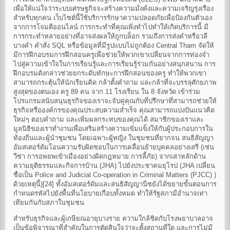
เพื่อให้แน่ใจว่าระบบเศรษฐกิจจะสร้างความมั่งคั่งและความเจริญรุ่งเรือง
สำหรับทุกคน เว็บไซต์นี้ใช้บริการรักษาความปลอดภัยเพื่อป้องกันตัวเอง
จากการโจมตีออนไลน์ การกระทำที่คุณเพิ่งทำไปทำให้เกิดบริการนี้ มี
การกระทำหลายอย่างที่อาจส่งผลให้ถูกบล็อก รวมถึงการส่งคำหรือวลี
บางคำ คำสั่ง SQL หรือข้อมูลที่มีรูปแบบไม่ถูกต้อง Central Tham จัดให้
มีการฝึกอบรมการฝึกสอนครูเพื่อช่วยให้พวกเขาเปลี่ยนจากการท่องจำ
ไปสู่ความเข้าใจในการเรียนรู้และการเรียนรู้ร่วมกันอย่างสนุกสนาน การ
ฝึกอบรมดังกล่าวช่วยยกระดับทักษะการฝึกสอนของครู ทำให้พวกเขา
สามารถกระตุ้นให้นักเรียนคิด กล้าตั้งคำถาม และกล้าที่จะบรรลุศักยภาพ
สูงสุดของตนเอง ครู 89 คน จาก 11 โรงเรียน ใน 8 จังหวัด เข้าร่วม
โปรแกรมสนับสนุนธุรกิจของเราจะจับคู่คุณกับที่ปรึกษาที่สามารถช่วยให้
ธุรกิจหรือองค์กรของคุณประสบความสำเร็จ คุณสามารถแบ่งปันแนวคิด
ใหม่ๆ ตอบคำถาม และเพิ่มผลกระทบของคุณได้ สมาชิกของเราและ
มูลนิธิของเราทำงานเพื่อเสริมสร้างความเข้มแข็งให้กับผู้ประกอบการใน
ท้องถิ่นและผู้นำชุมชน โดยเฉพาะผู้หญิง ในชุมชนที่ยากจน สนธิสัญญา
อัมสเตอร์ดัมโอนความรับผิดชอบในการเคลื่อนย้ายบุคคลอย่างเสรี (เช่น
วีซ่า การอพยพเข้าเมืองอย่างผิดกฎหมาย การลี้ภัย) จากเสาหลักด้าน
ความยุติธรรมและกิจการบ้าน (JHA) ไปยังประชาคมยุโรป (JHA เปลี่ยน
ชื่อเป็น Police and Judicial Co-operation in Criminal Matters (PJCC) )
ด้วยเหตุนี้)[24] ทั้งอัมสเตอร์ดัมและสนธิสัญญานีซยังได้ขยายขั้นตอนการ
กำหนดรหัสไปยังพื้นที่นโยบายเกือบทั้งหมด ทำให้รัฐสภามีอำนาจเท่า
เทียมกันกับสภาในชุมชน
สำหรับธุรกิจและผู้เกษียณอายุบางราย ความใกล้ชิดกับโรงพยาบาลอาจ
เป็นข้อพิจารณาที่สำคัญในการตัดสินใจว่าจะตั้งสถานที่ใด และการไม่มี