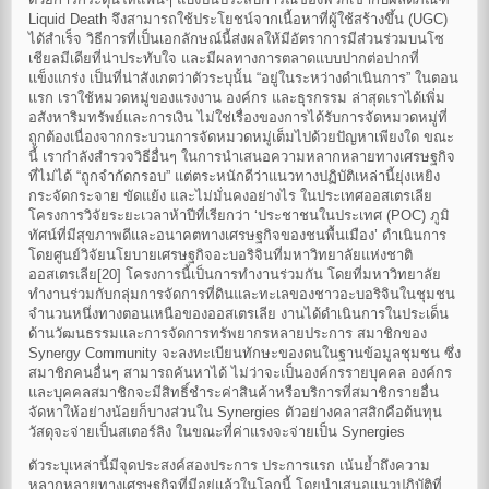
Liquid Death จึงสามารถใช้ประโยชน์จากเนื้อหาที่ผู้ใช้สร้างขึ้น (UGC)
ได้สำเร็จ วิธีการที่เป็นเอกลักษณ์นี้ส่งผลให้มีอัตราการมีส่วนร่วมบนโซ
เชียลมีเดียที่น่าประทับใจ และมีผลทางการตลาดแบบปากต่อปากที่
แข็งแกร่ง เป็นที่น่าสังเกตว่าตัวระบุนั้น “อยู่ในระหว่างดำเนินการ” ในตอน
แรก เราใช้หมวดหมู่ของแรงงาน องค์กร และธุรกรรม ล่าสุดเราได้เพิ่ม
อสังหาริมทรัพย์และการเงิน ไม่ใช่เรื่องของการได้รับการจัดหมวดหมู่ที่
ถูกต้องเนื่องจากกระบวนการจัดหมวดหมู่เต็มไปด้วยปัญหาเพียงใด ขณะ
นี้ เรากำลังสำรวจวิธีอื่นๆ ในการนำเสนอความหลากหลายทางเศรษฐกิจ
ที่ไม่ได้ “ถูกจำกัดกรอบ” แต่ตระหนักดีว่าแนวทางปฏิบัติเหล่านี้ยุ่งเหยิง
กระจัดกระจาย ขัดแย้ง และไม่มั่นคงอย่างไร ในประเทศออสเตรเลีย
โครงการวิจัยระยะเวลาห้าปีที่เรียกว่า ‘ประชาชนในประเทศ (POC) ภูมิ
ทัศน์ที่มีสุขภาพดีและอนาคตทางเศรษฐกิจของชนพื้นเมือง’ ดำเนินการ
โดยศูนย์วิจัยนโยบายเศรษฐกิจอะบอริจินที่มหาวิทยาลัยแห่งชาติ
ออสเตรเลีย[20] โครงการนี้เป็นการทำงานร่วมกัน โดยที่มหาวิทยาลัย
ทำงานร่วมกับกลุ่มการจัดการที่ดินและทะเลของชาวอะบอริจินในชุมชน
จำนวนหนึ่งทางตอนเหนือของออสเตรเลีย งานได้ดำเนินการในประเด็น
ด้านวัฒนธรรมและการจัดการทรัพยากรหลายประการ สมาชิกของ
Synergy Community จะลงทะเบียนทักษะของตนในฐานข้อมูลชุมชน ซึ่ง
สมาชิกคนอื่นๆ สามารถค้นหาได้ ไม่ว่าจะเป็นองค์กรรายบุคคล องค์กร
และบุคคลสมาชิกจะมีสิทธิ์ชำระค่าสินค้าหรือบริการที่สมาชิกรายอื่น
จัดหาให้อย่างน้อยก็บางส่วนใน Synergies ตัวอย่างคลาสสิกคือต้นทุน
วัสดุจะจ่ายเป็นสเตอร์ลิง ในขณะที่ค่าแรงจะจ่ายเป็น Synergies
ตัวระบุเหล่านี้มีจุดประสงค์สองประการ ประการแรก เน้นย้ำถึงความ
หลากหลายทางเศรษฐกิจที่มีอยู่แล้วในโลกนี้ โดยนำเสนอแนวปฏิบัติที่