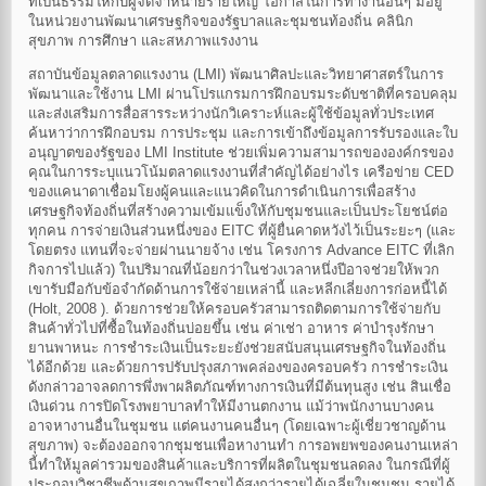
ที่เป็นธรรมให้กับผู้จัดจำหน่ายรายใหญ่ โอกาสในการทำงานอื่นๆ มีอยู่
ในหน่วยงานพัฒนาเศรษฐกิจของรัฐบาลและชุมชนท้องถิ่น คลินิก
สุขภาพ การศึกษา และสหภาพแรงงาน
สถาบันข้อมูลตลาดแรงงาน (LMI) พัฒนาศิลปะและวิทยาศาสตร์ในการ
พัฒนาและใช้งาน LMI ผ่านโปรแกรมการฝึกอบรมระดับชาติที่ครอบคลุม
และส่งเสริมการสื่อสารระหว่างนักวิเคราะห์และผู้ใช้ข้อมูลทั่วประเทศ
ค้นหาว่าการฝึกอบรม การประชุม และการเข้าถึงข้อมูลการรับรองและใบ
อนุญาตของรัฐของ LMI Institute ช่วยเพิ่มความสามารถขององค์กรของ
คุณในการระบุแนวโน้มตลาดแรงงานที่สำคัญได้อย่างไร เครือข่าย CED
ของแคนาดาเชื่อมโยงผู้คนและแนวคิดในการดำเนินการเพื่อสร้าง
เศรษฐกิจท้องถิ่นที่สร้างความเข้มแข็งให้กับชุมชนและเป็นประโยชน์ต่อ
ทุกคน การจ่ายเงินส่วนหนึ่งของ EITC ที่ผู้ยื่นคาดหวังไว้เป็นระยะๆ (และ
โดยตรง แทนที่จะจ่ายผ่านนายจ้าง เช่น โครงการ Advance EITC ที่เลิก
กิจการไปแล้ว) ในปริมาณที่น้อยกว่าในช่วงเวลาหนึ่งปีอาจช่วยให้พวก
เขารับมือกับข้อจำกัดด้านการใช้จ่ายเหล่านี้ และหลีกเลี่ยงการก่อหนี้ได้
(Holt, 2008 ). ด้วยการช่วยให้ครอบครัวสามารถติดตามการใช้จ่ายกับ
สินค้าทั่วไปที่ซื้อในท้องถิ่นบ่อยขึ้น เช่น ค่าเช่า อาหาร ค่าบำรุงรักษา
ยานพาหนะ การชำระเงินเป็นระยะยังช่วยสนับสนุนเศรษฐกิจในท้องถิ่น
ได้อีกด้วย และด้วยการปรับปรุงสภาพคล่องของครอบครัว การชำระเงิน
ดังกล่าวอาจลดการพึ่งพาผลิตภัณฑ์ทางการเงินที่มีต้นทุนสูง เช่น สินเชื่อ
เงินด่วน การปิดโรงพยาบาลทำให้มีงานตกงาน แม้ว่าพนักงานบางคน
อาจหางานอื่นในชุมชน แต่คนงานคนอื่นๆ (โดยเฉพาะผู้เชี่ยวชาญด้าน
สุขภาพ) จะต้องออกจากชุมชนเพื่อหางานทำ การอพยพของคนงานเหล่า
นี้ทำให้มูลค่ารวมของสินค้าและบริการที่ผลิตในชุมชนลดลง ในกรณีที่ผู้
ประกอบวิชาชีพด้านสุขภาพมีรายได้สูงกว่ารายได้เฉลี่ยในชุมชน รายได้