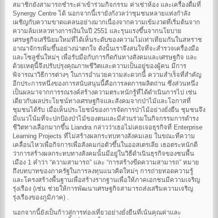
สมาชิกยังสามารถชำระค่าเข้าร่วมกิจกรรม ค่าเช่าห้อง และเครื่องดื่มที่
Synergy Centre ได้ นอกจากนี้เรายังกังวลว่าชุมชนหลายแห่งกำลัง
เผชิญกับความขาดแคลนอย่างมากเนื่องจากความเข้มงวดที่เริ่มต้นจาก
ความล้มเหลวทางการเงินในปี 2551 และรุนแรงขึ้นจากนโยบาย
เศรษฐกิจเสรีนิยมใหม่ที่ได้เห็นระดับของความไม่เท่าเทียมกันในสหราช
อาณาจักรเพิ่มขึ้นอย่างน่าตกใจ ดังนั้นเราจึงสนใจที่จะสำรวจเครื่องมือ
และโซลูชั่นใหม่ๆ เพื่อรับมือกับการกีดกันทางสังคมและเศรษฐกิจ และ
ด้วยเหตุนี้จึงปรับปรุงคุณภาพชีวิตและความเป็นอยู่ของผู้คน มีการ
พิจารณาวิธีการต่างๆ ในการอำนวยความสะดวกนี้ ความสำเร็จที่สำคัญ
อีกประการหนึ่งของการสนับสนุนนี้คือการลดการผลิตถ่าน ซึ่งส่วนหนึ่ง
เป็นผลมาจากการรณรงค์สร้างความตระหนักรู้ที่ได้ดำเนินการไป เช่น
เดียวกับผลประโยชน์ทางเศรษฐกิจและสังคมจากป่าไม้และโอกาสที่
ชุมชนได้รับ เมื่อเห็นประโยชน์ของการจัดการป่าไม้อย่างยั่งยืน ชุมชนจึง
มีแนวโน้มที่จะปกป้องป่าไม้ของตนและมีส่วนร่วมในกิจกรรมการดำรง
ชีวิตทางเลือกมากขึ้น Liandra กล่าวว่าเธอไม่เคยเจอธุรกิจที่ Enterprise
Learning Projects ที่ไม่สร้างผลกระทบทางสังคมเลย ในขณะที่ความ
เคลื่อนไหวเพื่อกิจการเพื่อสังคมก่อตัวขึ้นในออสเตรเลีย เธอตระหนักดี
ว่าการสร้างผลกระทบทางสังคมนั้นมีอยู่ในวิธีดำเนินธุรกิจของชนพื้น
เมือง 1 คำว่า “ความสามารถ” และ “การสร้างขีดความสามารถ” หมาย
ถึงบทบาทของภาครัฐในการลงทุนแนวคิดใหม่ๆ การถ่ายทอดความรู้
และโครงสร้างพื้นฐานเพื่อสร้างรากฐานเพื่อให้ภาคเอกชนมีความเจริญ
รุ่งเรือง (เช่น ช่วยให้การพัฒนาเศรษฐกิจสามารถส่งเสริมความเจริญ
รุ่งเรืองของภูมิภาค) .
นอกจากนี้ยังเป็นก้าวสู่การท่องเที่ยวอย่างยั่งยืนที่เน้นคุณค่าและ