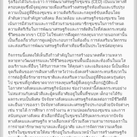
รุ่งเรืองได้ในระยะยาว การพัฒนาเศรษฐกิจชุมชน (CED) เป็นแนวทางที่
ครอบคลุมซึ่งมีจุดมุ่งหมายเพื่อเสริมสร้างเศรษฐกิจท้องถิ่นและปรับปรุง
ความเป็นอยู่ที่ดีของชุมชน ความคิดริเริ่มและกลยุทธ์ขับเคลื่อนโดย
ลำดับความสำคัญทางสังคม สิ่งแวดล้อม และเศรษฐกิจของชุมชน โดย
เน้นการมีส่วนร่วมและการมีส่วนร่วมของสมาชิกชุมชนในการกำหนด
ความคิดริเริ่มในการพัฒนาเศรษฐกิจและการตัดสินใจที่ส่งผลกระทบต่อ
ชีวิตของพวกเขา CED ไม่ใช่แค่การดึงดูดการลงทุนจากภายนอกเท่านั้น
เป็นเรื่องเกี่ยวกับการดูแลผู้ประกอบการในท้องถิ่น การส่งเสริมนวัตกรรม
และส่งเสริมการพัฒนาเศรษฐกิจที่เท่าเทียมซึ่งเป็นประโยชน์ต่อทุกคน
กิจกรรมนี้แสดงให้เห็นถึงก้าวสำคัญในการสร้างอนาคตที่ความหลาก
หลายทางวัฒนธรรมและวิถีชีวิตของชุมชนพื้นเมืองและท้องถิ่นในเมโส
อเมริกาและที่อื่นๆ ได้รับการเคารพ ให้คุณค่า และเฉลิมฉลอง นี่เป็นเพียง
จุดเริ่มต้นของการเดินทางที่เราหวังว่าจะยังคงสร้างผลกระทบเชิงบวกใน
การต่อสู้เพื่อรักษาธรรมชาติและส่งเสริมความเป็นอยู่ที่ดีของคนรุ่นต่อๆ
ไป ชุมชนที่ถูกตัดขาดจากการลงทุนหรือผู้ที่เคยถูกเลือกปฏิบัติจะมี
โอกาสทางสังคมและเศรษฐกิจน้อยลง ช่องว่างเหล่านี้ส่งผลกระทบอย่าง
ไม่สมส่วนกับคนผิวสีและผู้คนที่อาศัยอยู่ในพื้นที่ชนบท เด็กอาจได้รับ
ผลกระทบเป็นพิเศษ ปัจจัยทางสังคมและเศรษฐกิจส่งผลต่อการมีชีวิตที่ดี
และยืนยาวของเรา ปัจจัยทางสังคมและเศรษฐกิจประกอบด้วยปัจจัยต่างๆ
เช่น รายได้ การศึกษา การจ้างงาน ความปลอดภัยของชุมชน และการ
สนับสนุนทางสังคม ตัวเลือกที่มีอยู่ในชุมชนได้รับผลกระทบจากปัจจัย
ทางสังคมและเศรษฐกิจ ทางเลือกเหล่านี้รวมถึงความสามารถของเราใน
การจ่ายค่ารักษาพยาบาลและที่อยู่อาศัย และการจัดการความเครียด
ธุรกิจในชุมชนช่วยให้สมาชิกอยู่ในระดับแนวหน้าในการสร้างเศรษฐกิจ