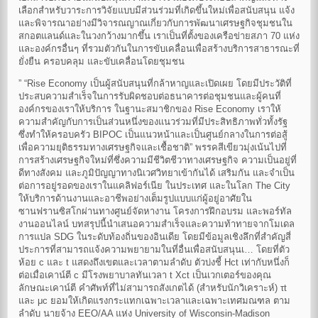
เลือกสำหรับวาระการวิจัยแบบมีส่วนร่วมที่เกิดขึ้นใหม่เพื่อสนับสนุน แจ้ง
และพิจารณาอย่างมีวิจารณญาณเกี่ยวกับการพัฒนาเศรษฐกิจชุมชนใน
สกอตแลนด์และในวงกว้างมากขึ้น เราเป็นที่ตั้งของเครือข่ายสภา 70 แห่ง
และองค์กรอื่นๆ ที่รวมตัวกันในการขับเคลื่อนเพื่อสร้างบริการสาธารณะที่
ยั่งยืน ครอบคลุม และขับเคลื่อนโดยชุมชน
” “Rise Economy เป็นผู้สนับสนุนที่กล้าหาญและเปิดเผย โดยมีประวัติที่
ประสบความสำเร็จในการรับผิดชอบต่อธนาคารต่อชุมชนและผู้คนที่
องค์กรของเราให้บริการ ในฐานะสมาชิกของ Rise Economy เราให้
ความสำคัญกับการเป็นส่วนหนึ่งของแนวร่วมที่มีประสิทธิภาพทั่วทั้งรัฐ
ซึ่งทำให้ครอบครัว BIPOC เป็นแนวหน้าและเป็นศูนย์กลางในการต่อสู้
เพื่อความยุติธรรมทางเศรษฐกิจและเชื้อชาติ” พรรคสีเขียวมุ่งเน้นไปที่
การสร้างเศรษฐกิจใหม่ที่ซึ่งความมีชีวิตชีวาทางเศรษฐกิจ ความเป็นอยู่ที่
ดีทางสังคม และภูมิปัญญาทางนิเวศวิทยาเข้ากันได้ เสริมกัน และจำเป็น
ต่อการอยู่รอดของเราในแคลิฟอร์เนีย ในประเทศ และในโลก The City
ให้บริการด้านงานและอาชีพอย่างเต็มรูปแบบแก่ผู้อยู่อาศัยใน
ซานฟรานซิสโกผ่านทางศูนย์จัดหางาน โครงการฝึกอบรม และพอร์ทัล
งานออนไลน์ บทสรุปนี้นำเสนอความสำเร็จและความท้าทายจากโมเดล
การแปล SDG ในระดับท้องถิ่นของอินเดีย โดยมีข้อมูลเชิงลึกที่สำคัญสี่
ประการที่สามารถแจ้งความพยายามในที่อื่นเพื่อสนับสนุนเ… โดยที่ตัว
ห้อย c และ t แสดงถึงเขตและเวลาตามลำดับ ตัวบ่งชี้ Hct เท่ากับหนึ่งก็
ต่อเมื่อเคาน์ตี c มีโรงพยาบาลทันเวลา t Xct เป็นเวกเตอร์ของคุณ
ลักษณะเคาน์ตี คำศัพท์ที่ไม่สามารถสังเกตได้ (สำหรับนักวิเคราะห์) τt
และ μc ยอมให้เกิดแรงกระแทกเฉพาะเวลาและเฉพาะเทศมณฑล ตาม
ลำดับ นายจ้าง EEO/AA แห่ง University of Wisconsin-Madison