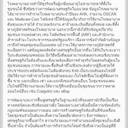
โรงพยาบาลอาจทำให้ธุรกิจหรือผู้เกษียณอายุไม่สามารถหาที่ตั้งใน
ชุมชนได้ ซึ่งขัดขวางการพัฒนาเศรษฐกิจในอนาคต ข้อมูลโรงพยาบาล
ได้มาจากการสำรวจโรงพยาบาลประจำปีของ AHA, รายงาน OSCAR
และ Medicare Cost ไฟล์เหล่านี้ให้ข้อมูลเกี่ยวกับการใช้งานโรงพยาบาล
ต้นทุนและรายได้ จำนวนพนักงาน ค่าจ้างและเงินเดือนทั้งหมด และที่ตั้ง
ทางภูมิศาสตร์ของโรงพยาบาล นอกจากนี้เรายังได้รับข้อมูลเกี่ยวกับ
ชุมชนจากแหล่งต่างๆ เช่น ไฟล์ทรัพยากรพื้นที่ (ARF) และสำนักงาน
สำรวจสำมะโนประชากรของสหรัฐอเมริกา เนื่องจากข้อจำกัดด้านข้อมูล
เราจึงกำหนดชุมชนเป็นมณฑล แม้ว่าจะใช้มาตรการทางภูมิศาสตร์ที่
ละเอียดกว่า แต่ข้อมูลผลลัพธ์ทางเศรษฐกิจนั้นยากที่จะได้รับในระยะยาว
ในระดับเทศมณฑลย่อย อีกวิธีหนึ่งที่คุณสามารถส่งผลกระทบเชิงบวกต่อ
ทั้งเศรษฐกิจในท้องถิ่นและสิ่งแวดล้อมคือการทำธุรกิจโดยตรงกับผู้คนใน
ชุมชนของคุณ การขายและซื้อสินค้าที่ไม่พึงประสงค์จากผู้อื่นช่วยให้
ประชาชนประหยัดเงินและไม่ต้องฝังกลบ Krrb เป็นระบบลับออนไลน์ที่
เปิดใช้งานการค้าขายในชุมชนด้วยตนเอง เว็บไซต์เชื่อมโยงผู้ที่ต้องการ
ซื้อ ขาย แลกเปลี่ยน เช่า และแจกสิ่งของกับคนอื่นๆ ในชุมชนของตน
เว็บไซต์นี้ใช้งานง่ายและให้ความรู้สึกเหมือนเป็นชุมชนมากกว่าตลาด
ออนไลน์อื่นๆ เช่น Craigslist และ eBay
การพัฒนาและการฟื้นฟูเศรษฐกิจในฐานะหน้าที่ของสภามักถือเป็นเรื่อง
ทางเทคนิคและซับซ้อนอย่างยิ่ง โดยเฉพาะอย่างยิ่งเมื่อมีความขัดแย้งกับ
กฎเกณฑ์ของแผนกวางแผน แต่การสร้างเศรษฐกิจท้องถิ่นที่ขับเคลื่อน
โดยชุมชนจำเป็นต้องละทิ้งความโดดเดี่ยวดังกล่าว ยิ่งการพัฒนา
เศรษฐกิจมากขึ้นเท่าไร ความกังวลและการทำงานของทั้งชุมชนก็จะยิ่งดี
ขึ้นเท่านั้น จำเป็นต้องสร้างภารกิจร่วมกันโดยคำนึงถึงความเป็นอยู่ที่ดี