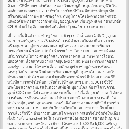
หมุนเวียนในสหราชอาณาจักร เราสนับสนุนธุรกิจต่างๆ เพื่อแบ่งปัน
ตัวอย่างวิธีที่พวกเขาดำเนินการและนำเศรษฐกิจหมุนเวียนมาสู่ชีวิตใน
องค์กรของพวกเขา C2ER ดำเนินการวิจัยที่ขับเคลื่อนด้วยข้อมูลเพื่อ
สร้างกลยุทธ์การพัฒนาเศรษฐกิจระดับภูมิภาคโดยอิงจากอุตสาหกรรม
และองค์ประกอบทางอาชีพที่มีอยู่ของภูมิภาค เรียนรู้เพิ่มเติมเกี่ยวกับวิธีที่
C2ER ช่วยให้ภูมิภาคแข่งขันทั่วทั้งสหรัฐอเมริกาและแคนาดา
เมื่อเราเริ่มฟื้นตัวทางเศรษฐกิจอย่างช้าๆ เราจำเป็นต้องนำจิตวิญญาณ
ของการแก้ปัญหาอย่างสร้างสรรค์ การมีส่วนร่วมในท้องถิ่น และการ
สร้างชุมชนมาสู่การวางแผนเศรษฐกิจของเรา แนวทางการพัฒนา
เศรษฐกิจแบบดั้งเดิมมุ่งเน้นไปที่การสร้างนโยบายและแผนงานเพื่อส่ง
เสริมการเติบโตทางเศรษฐกิจและการสร้างงาน แนวทาง “การไล่ตาม
ปล่องควัน” นี้จัดลำดับความสำคัญของความสัมพันธ์ระหว่างภาคธุรกิจ
และรัฐบาล ส่งผลให้ชุมชนมีความเสี่ยง ผู้เชี่ยวชาญด้านการพัฒนา
เศรษฐกิจยังสามารถฝึกฝนการพัฒนาเศรษฐกิจชุมชนโดยมองออกไป
ข้างนอกและหันไปขอความช่วยเหลือจากองค์กรที่มีประสบการณ์ วิธี
หนึ่งที่สามารถทำได้คือการจัดตั้งบริษัทพัฒนาชุมชน (CDCs) ซึ่งใช้
ประโยชน์จากทรัพย์สินในท้องถิ่นเพื่อฟื้นฟูย่านใกล้เคียงที่ได้รับความ
ทุกข์ CDC เหล่านี้อำนวยความสะดวกในการริเริ่มที่อยู่อาศัยราคาไม่แพง
การพัฒนาธุรกิจขนาดเล็ก และโปรแกรมการฝึกอบรมแรงงาน เพื่อให้
มั่นใจว่าผู้อยู่อาศัยทุกคนสามารถเข้าถึงโอกาสทางเศรษฐกิจได้ สมาชิก
ของ Kaloswe CFMG ยอมรับโอกาสใหม่ในแผน เช่น การเลี้ยงผึ้งและ
การเลี้ยงสัตว์ปีก ด้วยการสนับสนุนโครงการ พวกเขาจึงได้จัดตั้งโรงเลี้ยง
ผึ้งที่มีรังผึ้ง a hundred รัง ในระหว่างการเยือนของเรา สมาชิกในชุมชน
บอกว่าพวกเขาคาดหวังว่าจะมีรายได้ระหว่าง 1,500 ถึง 5,000 เหรียญ
สหรัฐต่อการเก็บเกี่ยวน้ำผึ้ง ซึ่งเกิดขึ้นปีละสองครั้ง รายได้จากการเลี้ยงผึ้ง