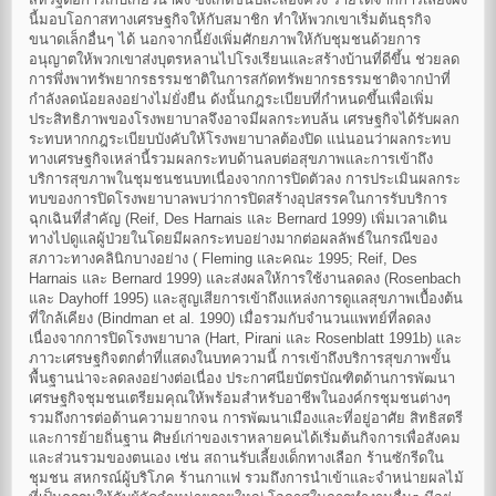
นี้มอบโอกาสทางเศรษฐกิจให้กับสมาชิก ทำให้พวกเขาเริ่มต้นธุรกิจ
ขนาดเล็กอื่นๆ ได้ นอกจากนี้ยังเพิ่มศักยภาพให้กับชุมชนด้วยการ
อนุญาตให้พวกเขาส่งบุตรหลานไปโรงเรียนและสร้างบ้านที่ดีขึ้น ช่วยลด
การพึ่งพาทรัพยากรธรรมชาติในการสกัดทรัพยากรธรรมชาติจากป่าที่
กำลังลดน้อยลงอย่างไม่ยั่งยืน ดังนั้นกฎระเบียบที่กำหนดขึ้นเพื่อเพิ่ม
ประสิทธิภาพของโรงพยาบาลจึงอาจมีผลกระทบล้น เศรษฐกิจได้รับผลก
ระทบหากกฎระเบียบบังคับให้โรงพยาบาลต้องปิด แน่นอนว่าผลกระทบ
ทางเศรษฐกิจเหล่านี้รวมผลกระทบด้านลบต่อสุขภาพและการเข้าถึง
บริการสุขภาพในชุมชนชนบทเนื่องจากการปิดตัวลง การประเมินผลกระ
ทบของการปิดโรงพยาบาลพบว่าการปิดสร้างอุปสรรคในการรับบริการ
ฉุกเฉินที่สำคัญ (Reif, Des Harnais และ Bernard 1999) เพิ่มเวลาเดิน
ทางไปดูแลผู้ป่วยในโดยมีผลกระทบอย่างมากต่อผลลัพธ์ในกรณีของ
สภาวะทางคลินิกบางอย่าง ( Fleming และคณะ 1995; Reif, Des
Harnais และ Bernard 1999) และส่งผลให้การใช้งานลดลง (Rosenbach
และ Dayhoff 1995) และสูญเสียการเข้าถึงแหล่งการดูแลสุขภาพเบื้องต้น
ที่ใกล้เคียง (Bindman et al. 1990) เมื่อรวมกับจำนวนแพทย์ที่ลดลง
เนื่องจากการปิดโรงพยาบาล (Hart, Pirani และ Rosenblatt 1991b) และ
ภาวะเศรษฐกิจตกต่ำที่แสดงในบทความนี้ การเข้าถึงบริการสุขภาพขั้น
พื้นฐานน่าจะลดลงอย่างต่อเนื่อง ประกาศนียบัตรบัณฑิตด้านการพัฒนา
เศรษฐกิจชุมชนเตรียมคุณให้พร้อมสำหรับอาชีพในองค์กรชุมชนต่างๆ
รวมถึงการต่อต้านความยากจน การพัฒนาเมืองและที่อยู่อาศัย สิทธิสตรี
และการย้ายถิ่นฐาน ศิษย์เก่าของเราหลายคนได้เริ่มต้นกิจการเพื่อสังคม
และส่วนรวมของตนเอง เช่น สถานรับเลี้ยงเด็กทางเลือก ร้านซักรีดใน
ชุมชน สหกรณ์ผู้บริโภค ร้านกาแฟ รวมถึงการนำเข้าและจำหน่ายผลไม้