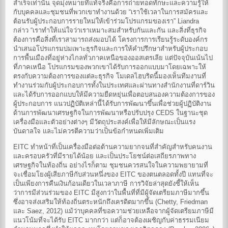
สำเร็จเท่านั้น จุดมุ่งหมายที่แท้จริงคือการถ่ายทอดทักษะและความรู้ให้
กับบุคคลและชุมชนที่พวกเขาทำงานด้วย “เราใช้เวลาในการสมัครและ
ต้อนรับผู้ประกอบการรายใหม่ให้เข้าร่วมโปรแกรมของเรา” Liandra
กล่าว “เราทำให้แน่ใจว่าเราเหมาะสมสำหรับกันและกัน และสิ่งที่ธุรกิจ
ต้องการคือสิ่งที่เราสามารถส่งมอบได้ โครงการการเรียนรู้ระดับองค์กร
นำเสนอโปรแกรมบ่มเพาะธุรกิจและการให้คำปรึกษาสำหรับผู้ประกอบ
การพื้นเมืองที่อยู่ห่างไกลทั่วภาคเหนือของออสเตรเลีย แต่ปัจจุบันเน้นไป
ที่ภาคเหนือ โปรแกรมของพวกเขาได้รับการออกแบบมาโดยเฉพาะให้
ตรงกับความต้องการของแต่ละธุรกิจ โมเดลไฮบริดนี้มองเห็นทีมงานที่
ทำงานร่วมกับผู้ประกอบการทั้งในประเทศและผ่านทางสำนักงานที่ดาร์วิน
และได้รับการออกแบบให้มีความยืดหยุ่นเพื่อตอบสนองความต้องการของ
ผู้ประกอบการ แนวปฏิบัติเหล่านี้ได้รับการพัฒนาขึ้นเพื่อช่วยผู้ปฏิบัติงาน
ด้านการพัฒนาเศรษฐกิจในการพัฒนาหรือปรับปรุง CEDS ในฐานะชุด
เครื่องมือและตัวอย่างต่างๆ มีวัตถุประสงค์เพื่อให้มีลักษณะเป็นแรง
บันดาลใจ และไม่ควรตีความว่าเป็นข้อกำหนดเพิ่มเติม
EITC ทำหน้าที่เป็นเครื่องมือต่อต้านความยากจนที่สำคัญสำหรับคนงาน
และครอบครัวที่มีรายได้น้อย และเป็นประโยชน์ต่อเสถียรภาพทาง
เศรษฐกิจในท้องถิ่น อย่างไรก็ตาม ชุมชนควรสนใจในความพยายามที่
จะเชื่อมโยงผู้เสียภาษีกับส่วนหนึ่งของ EITC ของตนตลอดทั้งปี แทนที่จะ
เป็นเพียงการคืนเงินก้อนเดียวในเวลาภาษี การวิจัยล่าสุดยังชี้ให้เห็น
ว่าการมีส่วนร่วมของ EITC มีสูงกว่าในพื้นที่ที่มีผู้จัดเตรียมภาษีมากขึ้น
ซึ่งอาจส่งเสริมให้ท้องถิ่นตระหนักถึงเครดิตมากขึ้น (Chetty, Friedman
และ Saez, 2012) แม้ว่าบุคคลที่ขอความช่วยเหลือจากผู้จัดเตรียมภาษีมี
แนวโน้มที่จะได้รับ EITC มากกว่า แต่ก็อาจต้องเผชิญกับค่าธรรมเนียม