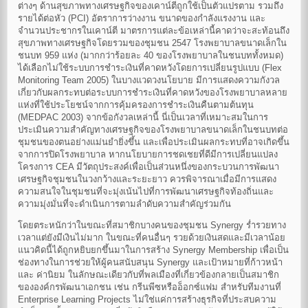
ต่างๆ ด้านสุขภาพทางเศรษฐกิจของเคาน์ตีถูกใช้เป็นตัวแปรตาม รวมถึง
รายได้ต่อหัว (PCI) อัตราการว่างงาน ขนาดของกำลังแรงงาน และ
จำนวนประชากรในเคาน์ตี มาตรการแต่ละข้อเหล่านี้คาดว่าจะสะท้อนถึง
สุขภาพทางเศรษฐกิจโดยรวมของชุมชน 2547 โรงพยาบาลขนาดเล็กใน
ชนบท 959 แห่ง (มากกว่าร้อยละ 40 ของโรงพยาบาลในชนบททั้งหมด)
ได้เลือกไม่ใช้ระบบการชำระเงินที่คาดหวังโดยการเปลี่ยนรูปแบบ (Flex
Monitoring Team 2005) ในบางแวดวงนโยบาย มีการแสดงความกังวล
เกี่ยวกับผลกระทบต่อระบบการชำระเงินที่คาดหวังของโรงพยาบาลหลาย
แห่งที่ใช้ประโยชน์จากการคุ้มครองการชำระเงินคืนตามต้นทุน
(MEDPAC 2003) จากข้อกังวลเหล่านี้ นี่เป็นเวลาที่เหมาะสมในการ
ประเมินความสำคัญทางเศรษฐกิจของโรงพยาบาลขนาดเล็กในชนบทต่อ
ชุมชนของตนอย่างแม่นยำยิ่งขึ้น และเพื่อประเมินผลกระทบที่อาจเกิดขึ้น
จากการปิดโรงพยาบาล หากนโยบายการชดเชยที่ดีมีการเปลี่ยนแปลง
โครงการ CEA มีวัตถุประสงค์เพื่อเป็นส่วนหนึ่งของกระบวนการพัฒนา
เศรษฐกิจชุมชนในวงกว้างและระยะยาว ควรพิจารณาเมื่อมีการแสดง
ความสนใจในชุมชนที่จะมุ่งเน้นไปที่การพัฒนาเศรษฐกิจท้องถิ่นและ
ความมุ่งมั่นที่จะดำเนินการตามลำดับความสำคัญร่วมกัน
โดยตระหนักว่าในขณะที่สมาชิกบางคนของชุมชน Synergy ร่ำรวยทาง
เวลาแต่ยังมีเงินไม่มาก ในขณะที่คนอื่นๆ รวยด้วยเงินสดและมีเวลาน้อย
แนวคิดนี้ได้ถูกหยิบยกขึ้นมาในการสร้าง Synergy Membership เพื่อเป็น
ช่องทางในการช่วยให้ผู้คนสนับสนุน Synergy และเป้าหมายที่ก้าวหน้า
และ ค่านิยม ในลักษณะเดียวกับที่พลเมืองที่เกี่ยวข้องกลายเป็นสมาชิก
ขององค์กรพัฒนาเอกชน เช่น กรีนพีซหรืออ็อกซ์แฟม สำหรับทีมงานที่
Enterprise Learning Projects ไม่ใช่แค่การสร้างธุรกิจที่ประสบความ