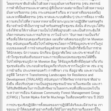
โดยธรรมชาติแล้วเต็มไปด้วยความมุ่งมั่นทางจริยธรรม (เช่น สหกรณ์
การค้าที่เป็นธรรมและทางตรง) ผู้ที่เป็นกลางแต่อาจเปี่ยมไปด้วยความมุ่ง
มั่นทางจริยธรรม (เช่น กระแสของครัวเรือน ความเท่าเทียมของเหงื่อ)
และพวกที่ผิดศีลธรรม (เช่น ทาสและระบบศักดินา) ประการที่สอง การดึง
ความสนใจไปที่ความหลากหลายนี้ช่วยระบุแนวทางปฏิบัติทางเศรษฐกิจ
ที่อาจทำหน้าที่เป็นรากฐานสำหรับเศรษฐกิจชุมชน ดังนั้น ตัวระบุจะได้รับ
แจ้งให้ช่วยให้เราเห็นความเป็นไปได้ที่อยู่รอบตัว และเป็นตัวกระตุ้นให้
เกิดการสนทนาและการอภิปราย เราไม่อ้างว่า “จับภาพความเป็นจริง”
หรือเพื่อให้ครอบคลุมหรือสรุปผล แผนที่ทางสังคมของภูมิภาค Moreton
Bay สนับสนุนเครื่องมือโปรไฟล์ชุมชนโดยการให้ข้อมูลประชากรในรูป
แบบของแผนที่ การนำเสนอข้อมูลด้วยสายตาเป็นอีกวิธีหนึ่งในการช่วย
ให้นักลงทุน นักวางแผน นักเรียน ผู้อยู่อาศัยใหม่ และประชาชนทั่วไป
เข้าใจชุมชนท้องถิ่นของเราและการเปลี่ยนแปลงของชุมชนได้ดีขึ้น
โปรไฟล์ชุมชนภูมิภาค Moreton Bay ให้ข้อมูลเชิงลึกที่มีคุณค่าเกี่ยวกับ
ชุมชนท้องถิ่น ประกอบด้วยข้อมูลเกี่ยวกับประชากรในภูมิภาค เช่น อายุ
การย้ายถิ่น ประเภทครอบครัว การศึกษา งาน ที่อยู่อาศัย และความเป็น
อยู่ที่ดี โครงการ Transforming Landscapes for Resilience and
Development (TRALARD) สนับสนุนการใช้ทรัพยากรธรรมชาติอย่าง
ยั่งยืน เพื่อปรับปรุงความเป็นอยู่ของชุมชนเป้าหมายในแซมเบีย และเรา
ได้รับสิทธิพิเศษในการเป็นสักขีพยานในผลกระทบที่เปลี่ยนแปลงไปใน
ระหว่างการเยือน Kaloswe Community Forest Management Group
(CFMG) ) ในเขต Mpika จังหวัด Muchinga ในเดือนพฤศจิกายน ปี 2023
การประชุมเชิงปฏิบัติการทั้งหมดของเราปฏิบัติได้จริงและมีส่วนร่วม เรา
ขอแนะนำให้คุณส่งตัวอย่างจริงเพื่อให้มีโอกาสอภิปรายเรื่องเหล่านี้ใน