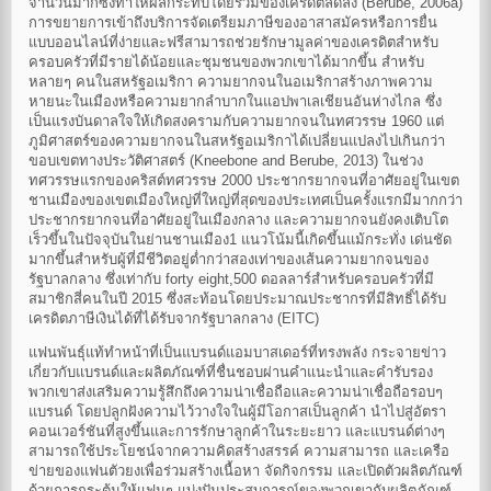
จำนวนมากซึ่งทำให้ผลกระทบโดยรวมของเครดิตลดลง (Berube, 2006a)
การขยายการเข้าถึงบริการจัดเตรียมภาษีของอาสาสมัครหรือการยื่น
แบบออนไลน์ที่ง่ายและฟรีสามารถช่วยรักษามูลค่าของเครดิตสำหรับ
ครอบครัวที่มีรายได้น้อยและชุมชนของพวกเขาได้มากขึ้น สำหรับ
หลายๆ คนในสหรัฐอเมริกา ความยากจนในอเมริกาสร้างภาพความ
หายนะในเมืองหรือความยากลำบากในแอปพาเลเชียนอันห่างไกล ซึ่ง
เป็นแรงบันดาลใจให้เกิดสงครามกับความยากจนในทศวรรษ 1960 แต่
ภูมิศาสตร์ของความยากจนในสหรัฐอเมริกาได้เปลี่ยนแปลงไปเกินกว่า
ขอบเขตทางประวัติศาสตร์ (Kneebone and Berube, 2013) ในช่วง
ทศวรรษแรกของคริสต์ทศวรรษ 2000 ประชากรยากจนที่อาศัยอยู่ในเขต
ชานเมืองของเขตเมืองใหญ่ที่ใหญ่ที่สุดของประเทศเป็นครั้งแรกมีมากกว่า
ประชากรยากจนที่อาศัยอยู่ในเมืองกลาง และความยากจนยังคงเติบโต
เร็วขึ้นในปัจจุบันในย่านชานเมือง1 แนวโน้มนี้เกิดขึ้นแม้กระทั่ง เด่นชัด
มากขึ้นสำหรับผู้ที่มีชีวิตอยู่ต่ำกว่าสองเท่าของเส้นความยากจนของ
รัฐบาลกลาง ซึ่งเท่ากับ forty eight,500 ดอลลาร์สำหรับครอบครัวที่มี
สมาชิกสี่คนในปี 2015 ซึ่งสะท้อนโดยประมาณประชากรที่มีสิทธิ์ได้รับ
เครดิตภาษีเงินได้ที่ได้รับจากรัฐบาลกลาง (EITC)
แฟนพันธุ์แท้ทำหน้าที่เป็นแบรนด์แอมบาสเดอร์ที่ทรงพลัง กระจายข่าว
เกี่ยวกับแบรนด์และผลิตภัณฑ์ที่ชื่นชอบผ่านคำแนะนำและคำรับรอง
พวกเขาส่งเสริมความรู้สึกถึงความน่าเชื่อถือและความน่าเชื่อถือรอบๆ
แบรนด์ โดยปลูกฝังความไว้วางใจในผู้มีโอกาสเป็นลูกค้า นำไปสู่อัตรา
คอนเวอร์ชันที่สูงขึ้นและการรักษาลูกค้าในระยะยาว และแบรนด์ต่างๆ
สามารถใช้ประโยชน์จากความคิดสร้างสรรค์ ความสามารถ และเครือ
ข่ายของแฟนตัวยงเพื่อร่วมสร้างเนื้อหา จัดกิจกรรม และเปิดตัวผลิตภัณฑ์
ด้วยการกระตุ้นให้แฟนๆ แบ่งปันประสบการณ์ของพวกเขากับผลิตภัณฑ์