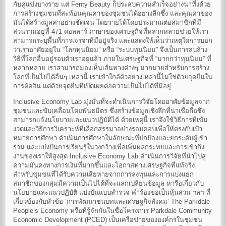
กับคู่แข่งบางราย แต่ Fenty Beauty ก็ประสบความสำเร็จอย่างน่าทึ่งด้วย
การสร้างชุมชนที่สะท้อนคุณค่าของชุมชนได้อย่างลึกซึ้ง และคุณค่าของ
มันได้สร้างมูลค่าอย่างชัดเจน โดยรายได้โดยประมาณต่อสมาชิกที่มี
ส่วนร่วมอยู่ที่ 471 ดอลลาร์ ภาษาของเศรษฐกิจที่หลากหลายช่วยให้เรา
สามารถระบุพื้นที่การเจรจาที่มีอยู่จริง และแสดงให้เห็นว่าเหตุใดการบอก
ว่าเราอาศัยอยู่ใน “โลกทุนนิยม” หรือ “ระบบทุนนิยม” จึงเป็นการลบล้าง
วิธีที่โลกอื่นอยู่รอบตัวเราอยู่แล้ว ภายในเศรษฐกิจที่ “มากกว่าทุนนิยม” ที่
หลากหลาย เราสามารถมองเห็นเส้นทางต่างๆ มากมายสำหรับการสร้าง
โลกที่เป็นไปได้อื่นๆ เหล่านี้ เราเข้าใกล้ตัวอย่างเหล่านี้ไม่ใช่ด้วยจุดยืนใน
การตัดสิน แต่ด้วยจุดยืนที่เปิดเผยต่อความเป็นไปได้ที่มีอยู่
Inclusive Economy Lab มุ่งมั่นที่จะดำเนินการวิจัยโดยอาศัยข้อมูลจาก
ชุมชนและขับเคลื่อนโดยพันธมิตร ซึ่งสร้างข้อมูลเชิงลึกที่น่าเชื่อถือซึ่ง
สามารถแจ้งนโยบายและแนวปฏิบัติได้ ด้วยเหตุนี้ เราจึงใช้วิธีการที่เข้ม
งวดและวิธีการวิเคราะห์ที่เลือกสรรมาอย่างรอบคอบเพื่อให้ตรงกับเป้า
หมายการศึกษา ดำเนินการศึกษาในลักษณะที่ปกป้องและยกระดับผู้เข้า
ร่วม และแบ่งปันการเรียนรู้ในวงกว้างเพื่อเพิ่มผลกระทบและการเข้าถึง
งานของเราให้สูงสุด Inclusive Economy Lab ดำเนินการวิจัยที่นำไปสู่
ความมั่นคงทางการเงินที่มากขึ้นและโอกาสทางเศรษฐกิจที่แท้จริง
สำหรับชุมชนที่ได้รับความเสียหายจากการลงทุนและการแบ่งแยก
สมาชิกของกลุ่มมีความเป็นไปได้ที่จะแลกเปลี่ยนข้อมูล หารือเกี่ยวกับ
นโยบายและแนวปฏิบัติ แบ่งปันแบบสำรวจ คำร้องขอเป็นหุ้นส่วน ฯลฯ ที่
เกี่ยวข้องกับหัวข้อ ‘การพัฒนาชนบทและเศรษฐกิจสังคม’ The Parkdale
People’s Economy หรือที่รู้จักกันในชื่อโครงการ Parkdale Community
Economic Development (PCED) เป็นเครือข่ายขององค์กรในชุมชน