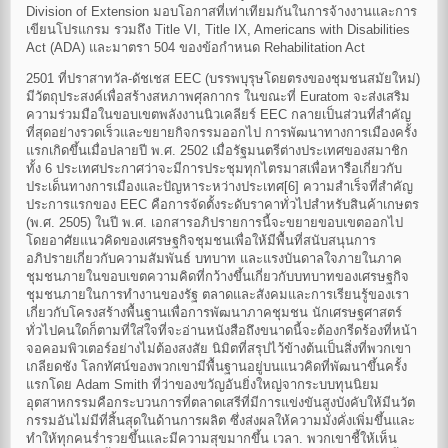
Division of Extension มอบโอกาสที่เท่าเทียมกันในการจ้างงานและการ
เขียนโปรแกรม รวมถึง Title VI, Title IX, Americans with Disabilities
Act (ADA) และมาตรา 504 ของข้อกำหนด Rehabilitation Act
2501 ที่ปราสาทวัล-ดัชเชส EEC (บรรพบุรุษโดยตรงของชุมชนสมัยใหม่)
มีวัตถุประสงค์เพื่อสร้างสหภาพศุลกากร ในขณะที่ Euratom จะส่งเสริม
ความร่วมมือในขอบเขตพลังงานนิวเคลียร์ EEC กลายเป็นส่วนที่สำคัญ
ที่สุดอย่างรวดเร็วและขยายกิจกรรมออกไป การพัฒนาทางการเมืองครั้ง
แรกเกิดขึ้นเมื่อปลายปี พ.ศ. 2502 เมื่อรัฐมนตรีต่างประเทศของสมาชิก
ทั้ง 6 ประเทศประกาศว่าจะมีการประชุมทุกไตรมาสเพื่อหารือเกี่ยวกับ
ประเด็นทางการเมืองและปัญหาระหว่างประเทศ[6] ความสำเร็จที่สำคัญ
ประการแรกของ EEC คือการจัดตั้งระดับราคาทั่วไปสำหรับสินค้าเกษตร
(พ.ศ. 2505) ในปี พ.ศ. เอกสารอภิปรายการนี้จะขยายขอบเขตออกไป
โดยอาศัยแนวคิดของเศรษฐกิจชุมชนเพื่อให้มีพื้นที่สนับสนุนการ
อภิปรายเกี่ยวกับความสัมพันธ์ บทบาท และแรงบันดาลใจภายในภาค
ชุมชนภายในขอบเขตความคิดที่กว้างขึ้นเกี่ยวกับบทบาทของเศรษฐกิจ
ชุมชนภายในการทำงานของรัฐ ตลาดและสังคมและการเรียนรู้ของเรา
เกี่ยวกับโครงสร้างพื้นฐานเพื่อการพัฒนาภาคชุมชน นักเศรษฐศาสตร์
ทั่วไปคนใดก็ตามที่ใส่ใจที่จะอ่านหนังสือถึงขนาดนี้จะต้องกรีดร้องที่หน้า
จอคอมพิวเตอร์อย่างไม่ต้องสงสัย นิมิตที่สรุปไว้ข้างต้นเป็นสิ่งที่พวกเขา
เกลียดชัง โลกทัศน์ของพวกเขามีพื้นฐานอยู่บนแนวคิดที่พัฒนาขึ้นครั้ง
แรกโดย Adam Smith ที่ว่าของขวัญอันยิ่งใหญ่จากระบบทุนนิยม
อุตสาหกรรมคือกระบวนการที่ตลาดเสรีที่มีการแข่งขันสูงบังคับให้มีนวัต
กรรมอันไม่มีที่สิ้นสุดในด้านการผลิต ซึ่งส่งผลให้ความมั่งคั่งเพิ่มขึ้นและ
ทำให้ทุกคนร่ำรวยขึ้นและมีความสุขมากขึ้น เวลา. พวกเขาชี้ให้เห็น