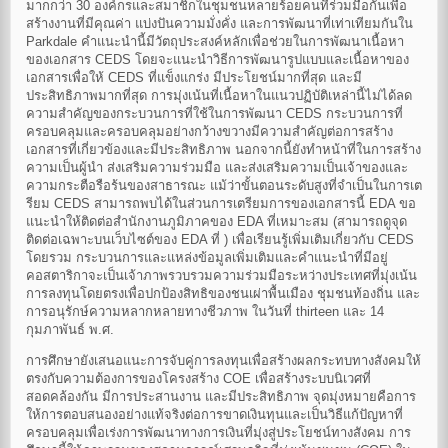
มากกว่า 30 องค์กรและสมาชิกในชุมชนหลายร้อยคนที่ร่วมมือกันเพื่อ
สร้างงานที่มีคุณค่า แบ่งปันความมั่งคั่ง และการพัฒนาที่เท่าเทียมกันใน
Parkdale คำแนะนำนี้มีวัตถุประสงค์หลักเพื่อช่วยในการพัฒนาเนื้อหา
ของเอกสาร CEDS โดยจะแนะนำวิธีการพัฒนารูปแบบและเนื้อหาของ
เอกสารเพื่อให้ CEDS ที่แข็งแกร่ง มีประโยชน์มากที่สุด และมี
ประสิทธิภาพมากที่สุด การมุ่งเน้นที่เนื้อหาในแนวปฏิบัติเหล่านี้ไม่ได้ลด
ความสำคัญของกระบวนการที่ใช้ในการพัฒนา CEDS กระบวนการที่
ครอบคลุมและครอบคลุมอย่างกว้างขวางมีความสำคัญต่อการสร้าง
เอกสารที่เกี่ยวข้องและมีประสิทธิภาพ นอกจากนี้ยังทำหน้าที่ในการสร้าง
ความเป็นผู้นำ ส่งเสริมความร่วมมือ และส่งเสริมความเป็นเจ้าของและ
ความกระตือรือร้นของสาธารณะ แม้ว่าขั้นตอนระดับสูงที่จำเป็นในการเต
รียม CEDS สามารถพบได้ในส่วนการเตรียมการของเอกสารนี้ EDA ขอ
แนะนำให้ติดต่อสำนักงานภูมิภาคของ EDA ที่เหมาะสม (สามารถดูจุด
ติดต่อเฉพาะบนเว็บไซต์ของ EDA ที่ ) เพื่อเรียนรู้เพิ่มเติมเกี่ยวกับ CEDS
โดยรวม กระบวนการและแหล่งข้อมูลเพิ่มเติมและคำแนะนำที่มีอยู่
คอสตาริกาจะเป็นเจ้าภาพรวบรวมความร่วมมือระหว่างประเทศที่มุ่งเน้น
การลงทุนโดยตรงเพื่อปกป้องสิทธิของชนเผ่าพื้นเมือง ชุมชนท้องถิ่น และ
การอนุรักษ์ความหลากหลายทางชีวภาพ ในวันที่ thirteen และ 14
กุมภาพันธ์ พ.ศ.
การศึกษายังเสนอแนะการจับคู่การลงทุนเพื่อสร้างผลกระทบทางสังคมให้
ตรงกับความต้องการของโครงสร้าง COE เพื่อสร้างระบบนิเวศที่
สอดคล้องกัน มีการประสานงาน และมีประสิทธิภาพ จุดมุ่งหมายคือการ
ให้การตอบสนองอย่างแท้จริงต่อการขาดเงินทุนและเป็นวิธีแก้ปัญหาที่
ครอบคลุมเพื่อเร่งการพัฒนาทางการเงินที่มุ่งสู่ประโยชน์ทางสังคม การ