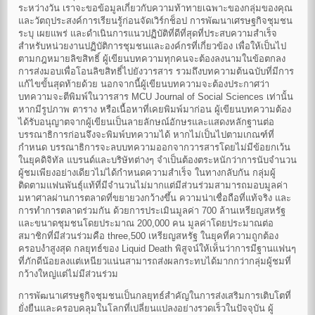
ระหว่างวัน เราจะขอข้อมูลเกี่ยวกับความท้าทายเฉพาะของกลุ่มของคุณ
และวัตถุประสงค์การเรียนรู้ก่อนจัดเวิร์กช็อป การพัฒนาเศรษฐกิจชุมชน
ระบุ เผยแพร่ และดำเนินการแนวปฏิบัติที่ดีที่สุดที่ประสบความสำเร็จ
สำหรับหน่วยงานปฏิบัติการชุมชนและองค์กรที่เกี่ยวข้อง เพื่อให้เป็นไป
ตามกฎหมายลิขสิทธิ์ ผู้เขียนบทความทุกคนจะต้องลงนามในข้อตกลง
การส่งมอบเพื่อโอนลิขสิทธิ์ไปยังวารสาร รวมถึงบทความต้นฉบับที่มีการ
แก้ไขขั้นสุดท้ายด้วย นอกจากนี้ผู้เขียนบทความจะต้องประกาศว่า
บทความจะตีพิมพ์ในวารสาร MCU Journal of Social Sciences เท่านั้น
หากมีรูปภาพ ตาราง หรือเนื้อหาที่เคยพิมพ์มาก่อน ผู้เขียนบทความต้อง
ได้รับอนุญาตจากผู้เขียนเป็นลายลักษณ์อักษรและแสดงหลักฐานต่อ
บรรณาธิการก่อนจึงจะพิมพ์บทความได้ หากไม่เป็นไปตามเกณฑ์ที่
กำหนด บรรณาธิการจะลบบทความออกจากวารสารโดยไม่มีข้อยกเว้น
ในยุคดิจิทัล แบรนด์และบริษัทต่างๆ จำเป็นต้องตระหนักว่าการนับจำนวน
ผู้ชมเพียงอย่างเดียวไม่ได้กำหนดความสำเร็จ ในทางกลับกัน กลุ่มผู้
ติดตามแฟนพันธุ์แท้ที่มีจำนวนไม่มากแต่มีส่วนร่วมสามารถมอบมูลค่า
มหาศาลผ่านการตลาดที่ขยายวงกว้างขึ้น ความน่าเชื่อถือที่แท้จริง และ
การทำการตลาดร่วมกัน ด้วยการประเมินมูลค่า 700 ล้านเหรียญสหรัฐ
และขนาดชุมชนโดยประมาณ 200,000 คน มูลค่าโดยประมาณต่อ
สมาชิกที่มีส่วนร่วมคือ three,500 เหรียญสหรัฐ ในยุคที่ความถูกต้อง
ครอบงำสูงสุด กลยุทธ์ของ Liquid Death พิสูจน์ให้เห็นว่าการมีฐานแฟนๆ
ที่ภักดีน้อยลงแต่เหนียวแน่นสามารถส่งผลกระทบได้มากกว่ากลุ่มผู้ชมที่
กว้างใหญ่แต่ไม่มีส่วนร่วม
การพัฒนาเศรษฐกิจชุมชนเป็นกลยุทธ์สำคัญในการส่งเสริมการเติบโตที่
ยั่งยืนและครอบคลุมในโลกที่เปลี่ยนแปลงอย่างรวดเร็วในปัจจุบัน ผู้