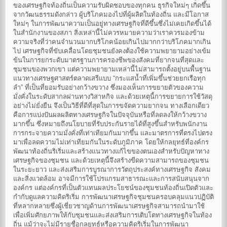
ของเศรษฐกิจท้องถิ่นเป็นความรับผิดชอบของทุกคน ธุรกิจใหม่ๆ เกิดขึ้น
จากวัฒนธรรมดังกล่าว ผู้บริโภคมองไปที่ผู้ผลิตในท้องถิ่น และมีโอกาส
ใหม่ๆ ในการพัฒนาความเป็นอยู่ทางเศรษฐกิจที่ดีขึ้นซึ่งไม่เคยเกิดขึ้นได้
ในสำนักงานของสภา สิ่งเหล่านี้ไม่ควรหมายความว่าเราควรมองข้าม
ความจริงที่ว่าคนจำนวนมากบริโภคน้อยเกินไปมากกว่าบริโภคมากเกิน
ไป เศรษฐกิจที่ขับเคลื่อนโดยชุมชนยังคงต้องใช้ความพยายามอย่างเข้ม
ข้นในการยกระดับมาตรฐานการครองชีพของสังคมที่ยากจนที่สุดและ
ชุมชนของพวกเขา แต่ความพยายามเหล่านี้ไม่สามารถตั้งอยู่บนพื้นฐาน
แนวทางเศรษฐศาสตร์ตลาดเสรีแบบ “กระแสน้ำที่เพิ่มขึ้นช่วยยกเรือทุก
ลำ” ที่เป็นที่ยอมรับอย่างกว้างขวาง ซึ่งมองเห็นการขยายตัวของความ
มั่งคั่งในระดับสากลผ่านทางวิสาหกิจ และด้วยเหตุนี้การขยายการใช้วัสดุ
อย่างไม่ยั่งยืน จึงเป็นวิธีที่ดีที่สุดในการขจัดความยากจน ทางเลือกเดียว
คือการแบ่งปันผลผลิตทางเศรษฐกิจในปัจจุบันหรือที่ลดลงให้กว้างขวาง
มากขึ้น ซึ่งหมายถึงนโยบายที่รับประกันรายได้ที่สูงขึ้นสำหรับพนักงาน
การกระจายความมั่งคั่งที่เท่าเทียมกันมากขึ้น และมาตรการที่ตรงไปตรง
มาเพื่อลดความไม่เท่าเทียมกันในระดับภูมิภาค โดยให้กลยุทธ์ที่องค์กร
พัฒนาท้องถิ่นริเริ่มและสร้างแนวทางแก้ไขของตนเองสำหรับปัญหาทาง
เศรษฐกิจของชุมชน และด้วยเหตุนี้จึงสร้างขีดความสามารถของชุมชน
ในระยะยาว และส่งเสริมการบูรณาการวัตถุประสงค์ทางเศรษฐกิจ สังคม
และสิ่งแวดล้อม อาจมีการใช้โปรแกรมสาธารณะและการสนับสนุนจาก
องค์กร แต่องค์กรที่เป็นตัวแทนผลประโยชน์ของชุมชนท้องถิ่นเปิดตัวและ
กำกับดูแลความคิดริเริ่ม การพัฒนาเศรษฐกิจชุมชนครอบคลุมแนวปฏิบัติ
ที่หลากหลายซึ่งผู้เชี่ยวชาญด้านการพัฒนาเศรษฐกิจสามารถนำมาใช้
เพื่อเพิ่มศักยภาพให้กับชุมชนและส่งเสริมการเติบโตทางเศรษฐกิจในท้อง
ถิ่น แม้ว่าจะไม่มีรายชื่อกลยุทธ์หรือความคิดริเริ่มในการพัฒนา