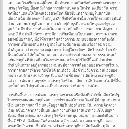
สภา และโรงเรียน ต่อสู้ดิ้นรนเพื่อทำงานร่วมกันเพื่อจัดการกับสาเหตุทาง
เศรษฐกิจที่อยู่เบื้องหลังวิกฤตการณ์ส่วนบุคคล ในทำนองเดียวกัน ความ
คิดที่เอาแต่สนใจในตนเองอย่างโดดเดี่ยวซึ่งแทรกซึมอยู่ในสถาบัน
เดียวกันนั้น มีแต่จะทำให้ปัญหาลึกซึ้งยิ่งขึ้นเท่านั้น ภายใต้ระบบปัจจุบันที่
อำนาจทางเศรษฐกิจมากมายอาศัยอยู่กับธุรกิจขนาดใหญ่และรัฐรวม
ศูนย์ ไม่มีหน่วยงานท้องถิ่นใดสามารถหลีกเลี่ยงการพยายามดึงดูดการ
ลงทุนได้ อย่างไรก็ตาม อาจมีการปรับเทียบนโยบายและความพยายาม
อย่างมีนัยสำคัญเพื่อให้การเสริมสร้างความเข้มแข็งของตลาดท้องถิ่น
การลงทุนในท้องถิ่น และธุรกิจในท้องถิ่นกลายเป็นหรืออาจมีความ
สำคัญมากกว่าการล่อลวงผู้เล่นรายใหญ่ในระดับชาติหรือระดับโลก ดัง
นั้น แม้จะไม่ได้เป็นภัยคุกคามต่อความก้าวหน้าของอารยธรรมมนุษย์
แต่เศรษฐกิจที่ขับเคลื่อนโดยชุมชนตามที่ระบุไว้ในที่นี้จะมีส่วนช่วย
สำคัญในการกอบกู้อารยธรรมมนุษย์จากการเสื่อมถอยอย่างรวดเร็วและ
การทำลายล้างที่อาจเกิดขึ้นได้ อันที่จริง เมื่อคำนึงถึงความรุนแรงของ
ผลกระทบด้านลบของวิกฤตสิ่งแวดล้อมที่มีต่อการเติบโตทางเศรษฐกิจ
แล้ว การพัฒนากลยุทธ์ทางเศรษฐกิจที่ไม่อาศัยการเติบโตอย่างไม่มีที่สิ้น
สุดนั้นอีกต่อไปดูเหมือนจะเป็นข้อควรระวังที่มองการณ์ไกล
การเกิดขึ้นของการพัฒนาเศรษฐกิจชุมชนหรือท้องถิ่นได้เพิ่มเสียงใหม่ๆ
ในการวางแผนเศรษฐกิจและการกำหนดนโยบาย โดยมีผู้นำชุมชน กลุ่ม
ที่ไม่แสวงหาผลกำไร และผู้อยู่อาศัยในท้องถิ่นร่วมโต๊ะ ความคิดต่างๆ
เริ่มผุดขึ้นมาจากล่างขึ้นบนและทำงานเพื่อสร้างแนวทางแก้ไขปัญหา
สังคม สิ่งแวดล้อม และเศรษฐกิจที่ครอบคลุม เสมอภาค และยั่งยืนมาก
ขึ้น CED คำนึงถึงผลลัพธ์ทางสังคม สิ่งแวดล้อม และเศรษฐกิจ และ
ตระหนักถึงความเชื่อมโยงระหว่างชั้นเศรษฐกิจระดับท้องถิ่น ภูมิภาค