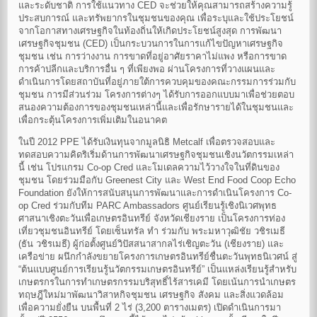
และระดับชาติ การใช้แนวทาง CED จะช่วยให้คุณสามารถสร้างความรู้
ประสบการณ์ และทรัพยากรในชุมชนของคุณ เพื่อระบุและใช้ประโยชน์
จากโอกาสทางเศรษฐกิจในท้องถิ่นให้เกิดประโยชน์สูงสุด การพัฒนา
เศรษฐกิจชุมชน (CED) เป็นกระบวนการในการแก้ไขปัญหาเศรษฐกิจ
ชุมชน เช่น การว่างงาน การขาดที่อยู่อาศัยราคาไม่แพง หรือการขาด
การค้าปลีกและบริการอื่น ๆ ที่เพียงพอ ผ่านโครงการที่วางแผนและ
ดำเนินการโดยสถาบันที่อยู่ภายใต้การควบคุมของคณะกรรมการร่วมกับ
ชุมชน การมีส่วนร่วม โครงการต่างๆ ได้รับการออกแบบมาเพื่อช่วยตอบ
สนองความต้องการของชุมชนเหล่านี้และเพื่อรักษารายได้ในชุมชนและ
เพื่อกระตุ้นโครงการเพิ่มเติมในอนาคต
ในปี 2012 PPE ได้รับเงินทุนจากมูลนิธิ Metcalf เพื่อตรวจสอบและ
ทดสอบความคิดริเริ่มด้านการพัฒนาเศรษฐกิจชุมชนเชิงนวัตกรรมเหล่า
นี้ เช่น โปรแกรม Co-op Cred และโมเดลความไว้วางใจในที่ดินของ
ชุมชน โดยร่วมมือกับ Greenest City และ West End Food Coop Echo
Foundation ยังให้การสนับสนุนการพัฒนาและการดำเนินโครงการ Co-
op Cred ร่วมกับทีม PARC Ambassadors ศูนย์เรียนรู้เชิงนิเวศพุทธ
ศาสนาเชิงตะวันเพื่อเกษตรอินทรีย์ จังหวัดเชียงราย เป็นโครงการท่อง
เที่ยวชุมชนอินทรีย์ โดยเซ็นทรัล ทำ ร่วมกับ พระมหาวุฒิชัย วชิรเมธี
(ธัน วชิรเมธี) ผู้ก่อตั้งศูนย์วิปัสสนาสากลไร่เชิญตะวัน (เชียงราย) และ
เครือข่าย ผนึกกำลังขยายโครงการเกษตรอินทรีย์ชื่นตะวันพุทธนิเวศน์ สู่
“ต้นแบบศูนย์การเรียนรู้นวัตกรรมเกษตรอินทรีย์” เป็นแหล่งเรียนรู้สำหรับ
เกษตรกรในการทำเกษตรกรรมบริสุทธิ์ไร้สารเคมี โดยเน้นการนำเกษตร
ทฤษฎีใหม่มาพัฒนาวิสาหกิจชุมชน เศรษฐกิจ สังคม และสิ่งแวดล้อม
เพื่อความยั่งยืน บนพื้นที่ 2 ไร่ (3,200 ตารางเมตร) เปิดดำเนินการมา