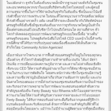
ในแง่ดังกล่าว ธุรกิจในท้องถิ่นขนาดเล็กมีรากฐานอย่างแท้จริงในชุมชน
และอนาคตของพวกเขาในแบบที่บริษัทระดับโลกไม่ค่อยมี และผู้คนมี
ความสุขมากขึ้นในการใช้จ่ายเงินกับธุรกิจในท้องถิ่น ซึ่งเป็นแนวโน้มที่
เร่งตัวขึ้นจากการแพร่ระบาด ในขณะที่โลกหมุนวนจากวิกฤตสิ่งแวดล้อม
ที่เร่งตัวขึ้นอย่างรวดเร็ว อดัม เลนต์ให้รายละเอียดเกี่ยวกับวิสัยทัศน์ของ
เศรษฐกิจที่ยั่งยืนซึ่งมีชุมชนท้องถิ่นมากกว่าธุรกิจขนาดใหญ่เป็นหัวใจ
ตั้งแต่สกอตแลนด์ไปจนถึงชิคาโกไปจนถึงโตรอนโต สถานที่ต่างๆ ทั่ว
โลกกำลังทดลองรูปแบบการพัฒนาเศรษฐกิจแบบใหม่นี้เพื่อ “ทวงคืน”
เศรษฐกิจของตน โปรดดูลิงก์หนังสือโปรไฟล์ CED บนหน้าเว็บนี้สำหรับ
กรณีศึกษาที่ได้รับการปรับปรุงอย่างต่อเนื่องซึ่งแสดงให้เห็นถึงความ
สำเร็จโดย Community Action Agencies!
เมื่อเราพ้นจากโรคระบาด การฟื้นตัวของเศรษฐกิจก็อยู่ในใจของทุกคน
เมืองต่างๆ ทั่วโลกกำลังต่อสู้กับความท้าทายที่ปะปนกัน ได้แก่ อัตรา
เงินเฟ้อ การเปลี่ยนแปลงสภาพภูมิอากาศ และความไม่เท่าเทียมเชิงลึก
เชิงระบบ CED ให้ความสำคัญอย่างมากในการให้สมาชิกชุมชนมีส่วน
ร่วมในกระบวนการตัดสินใจ โดยตระหนักว่าสมาชิกในชุมชนมีความรู้
และความเชี่ยวชาญอันมีคุณค่าเกี่ยวกับความต้องการ จุดแข็ง และแรง
บันดาลใจของตนเอง การมีส่วนร่วมของชุมชนส่งเสริมความเป็นเจ้าของ
และรับรองว่าความพยายามในการพัฒนาจะตอบสนองต่อลำดับความ
สำคัญของท้องถิ่น Fenty Beauty ของ Rihanna พลิกโฉมอุตสาหกรรม
ความงามโดยให้ความสำคัญกับความหลากหลายและการไม่แบ่งแยก
Fenty Beauty ได้รับการตอบรับอย่างกระตือรือร้นจากบุคคลที่รู้สึกว่า
แบรนด์มองเห็นและรับฟังแบรนด์ ด้วยการให้ความสำคัญกับสีผิวที่ไม่
ค่อยมีคนเห็นโดยเฉพาะ แม้ว่าจะไม่มีจำนวนผู้ติดตามมากที่สุดเมื่อเทียบ