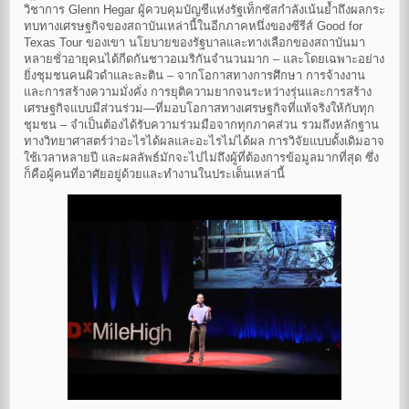
วิชาการ Glenn Hegar ผู้ควบคุมบัญชีแห่งรัฐเท็กซัสกำลังเน้นย้ำถึงผลกระ
ทบทางเศรษฐกิจของสถาบันเหล่านี้ในอีกภาคหนึ่งของซีรีส์ Good for
Texas Tour ของเขา นโยบายของรัฐบาลและทางเลือกของสถาบันมา
หลายชั่วอายุคนได้กีดกันชาวอเมริกันจำนวนมาก – และโดยเฉพาะอย่าง
ยิ่งชุมชนคนผิวดำและละติน – จากโอกาสทางการศึกษา การจ้างงาน
และการสร้างความมั่งคั่ง การยุติความยากจนระหว่างรุ่นและการสร้าง
เศรษฐกิจแบบมีส่วนร่วม—ที่มอบโอกาสทางเศรษฐกิจที่แท้จริงให้กับทุก
ชุมชน – จำเป็นต้องได้รับความร่วมมือจากทุกภาคส่วน รวมถึงหลักฐาน
ทางวิทยาศาสตร์ว่าอะไรได้ผลและอะไรไม่ได้ผล การวิจัยแบบดั้งเดิมอาจ
ใช้เวลาหลายปี และผลลัพธ์มักจะไปไม่ถึงผู้ที่ต้องการข้อมูลมากที่สุด ซึ่ง
ก็คือผู้คนที่อาศัยอยู่ด้วยและทำงานในประเด็นเหล่านี้