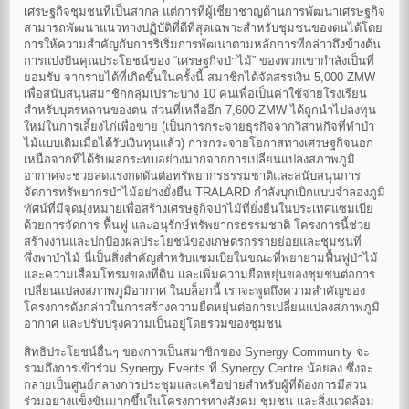
เศรษฐกิจชุมชนที่เป็นสากล แต่การที่ผู้เชี่ยวชาญด้านการพัฒนาเศรษฐกิจ
สามารถพัฒนาแนวทางปฏิบัติที่ดีที่สุดเฉพาะสำหรับชุมชนของตนได้โดย
การให้ความสำคัญกับการริเริ่มการพัฒนาตามหลักการที่กล่าวถึงข้างต้น
การแบ่งปันคุณประโยชน์ของ “เศรษฐกิจป่าไม้” ของพวกเขากำลังเป็นที่
ยอมรับ จากรายได้ที่เกิดขึ้นในครั้งนี้ สมาชิกได้จัดสรรเงิน 5,000 ZMW
เพื่อสนับสนุนสมาชิกกลุ่มเปราะบาง 10 คนเพื่อเป็นค่าใช้จ่ายโรงเรียน
สำหรับบุตรหลานของตน ส่วนที่เหลืออีก 7,600 ZMW ได้ถูกนำไปลงทุน
ใหม่ในการเลี้ยงไก่เพื่อขาย (เป็นการกระจายธุรกิจจากวิสาหกิจที่ทำป่า
ไม้แบบเดิมเมื่อได้รับเงินทุนแล้ว) การกระจายโอกาสทางเศรษฐกิจนอก
เหนือจากที่ได้รับผลกระทบอย่างมากจากการเปลี่ยนแปลงสภาพภูมิ
อากาศจะช่วยลดแรงกดดันต่อทรัพยากรธรรมชาติและสนับสนุนการ
จัดการทรัพยากรป่าไม้อย่างยั่งยืน TRALARD กำลังบุกเบิกแบบจำลองภูมิ
ทัศน์ที่มีจุดมุ่งหมายเพื่อสร้างเศรษฐกิจป่าไม้ที่ยั่งยืนในประเทศแซมเบีย
ด้วยการจัดการ ฟื้นฟู และอนุรักษ์ทรัพยากรธรรมชาติ โครงการนี้ช่วย
สร้างงานและปกป้องผลประโยชน์ของเกษตรกรรายย่อยและชุมชนที่
พึ่งพาป่าไม้ นี่เป็นสิ่งสำคัญสำหรับแซมเบียในขณะที่พยายามฟื้นฟูป่าไม้
และความเสื่อมโทรมของที่ดิน และเพิ่มความยืดหยุ่นของชุมชนต่อการ
เปลี่ยนแปลงสภาพภูมิอากาศ ในบล็อกนี้ เราจะพูดถึงความสำคัญของ
โครงการดังกล่าวในการสร้างความยืดหยุ่นต่อการเปลี่ยนแปลงสภาพภูมิ
อากาศ และปรับปรุงความเป็นอยู่โดยรวมของชุมชน
สิทธิประโยชน์อื่นๆ ของการเป็นสมาชิกของ Synergy Community จะ
รวมถึงการเข้าร่วม Synergy Events ที่ Synergy Centre น้อยลง ซึ่งจะ
กลายเป็นศูนย์กลางการประชุมและเครือข่ายสำหรับผู้ที่ต้องการมีส่วน
ร่วมอย่างแข็งขันมากขึ้นในโครงการทางสังคม ชุมชน และสิ่งแวดล้อม