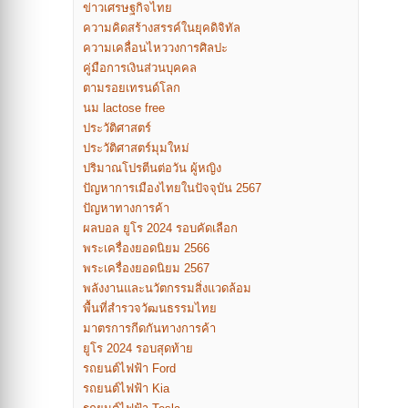
ข่าวเศรษฐกิจไทย
ความคิดสร้างสรรค์ในยุคดิจิทัล
ความเคลื่อนไหววงการศิลปะ
คู่มือการเงินส่วนบุคคล
ตามรอยเทรนด์โลก
นม lactose free
ประวัติศาสตร์
ประวัติศาสตร์มุมใหม่
ปริมาณโปรตีนต่อวัน ผู้หญิง
ปัญหาการเมืองไทยในปัจจุบัน 2567
ปัญหาทางการค้า
ผลบอล ยูโร 2024 รอบคัดเลือก
พระเครื่องยอดนิยม 2566
พระเครื่องยอดนิยม 2567
พลังงานและนวัตกรรมสิ่งแวดล้อม
พื้นที่สำรวจวัฒนธรรมไทย
มาตรการกีดกันทางการค้า
ยูโร 2024 รอบสุดท้าย
รถยนต์ไฟฟ้า Ford
รถยนต์ไฟฟ้า Kia