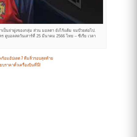
นำเป็นจ่าฝูงของกลุ่ม ส่วน มอลตา ยังไร้แต้ม จมบ๊วยต่อไป.
 ดูบอลสดวันเสาร์ที่ 25 มีนาคม 2566 ไทย – ซีเรีย เวลา
้อมอัปเดต 7 ทีมลิ่วรอบสุดท้าย
บราคาตั๋วเครื่องบินที่นี่!