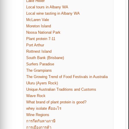
Lake Hillier
Local tours in Albany WA
Local wine tasting in Albany WA
McLaren Vale
Moreton Island
Noosa National Park
Plant protein 7-11
Port Arthur
Rottnest Island
South Bank (Brisbane)
Surfers Paradise
The Grampians
The Growing Trend of Food Festivals in Australia
Uluru (Ayers Rock)
Unique Australian Traditions and Customs
Wave Rock
What brand of plant protein is good?
whey isolate คืออะไร
Wine Regions
การกีดกันทางภาษี
การเมืองการค้า