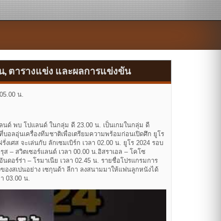
น, ตารางแข่ง และผลการแข่งขัน
 05.00 น.
แลนด์ พบ โปแลนด์ ในกลุ่ม ดี 23.00 น. เป็นเกมในกลุ่ม ดี
บอลอุ่นเครื่องทีมชาติเพื่อเตรียมความพร้อมก่อนเปิดศึก ยูโร
่งเศส จะเล่นกับ ลักเซมเบิร์ก เวลา 02.00 น. ยูโร 2024 รอบ
ารุส – สวิตเซอร์แลนด์ เวลา 00.00 น.อิสราเอล – โคโซ
.อันดอร์ร่า – โรมาเนีย เวลา 02.45 น. รายชื่อโปรแกรมการ
รองของสเปนอย่าง เซกุนด้า ลีกา ลงสนามมาให้แฟนลูกหนังได้
ลา 03.00 น.