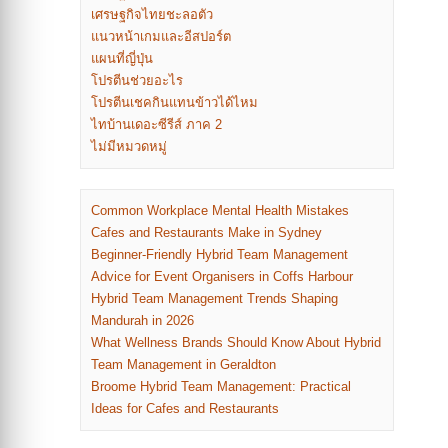
เศรษฐกิจไทยชะลอตัว
แนวหน้าเกมและอีสปอร์ต
แผนที่ญี่ปุ่น
โปรตีนช่วยอะไร
โปรตีนเชคกินแทนข้าวได้ไหม
ไทบ้านเดอะซีรีส์ ภาค 2
ไม่มีหมวดหมู่
Common Workplace Mental Health Mistakes
Cafes and Restaurants Make in Sydney
Beginner-Friendly Hybrid Team Management
Advice for Event Organisers in Coffs Harbour
Hybrid Team Management Trends Shaping
Mandurah in 2026
What Wellness Brands Should Know About Hybrid
Team Management in Geraldton
Broome Hybrid Team Management: Practical
Ideas for Cafes and Restaurants