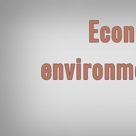
Skip
to
content
Econ
environm