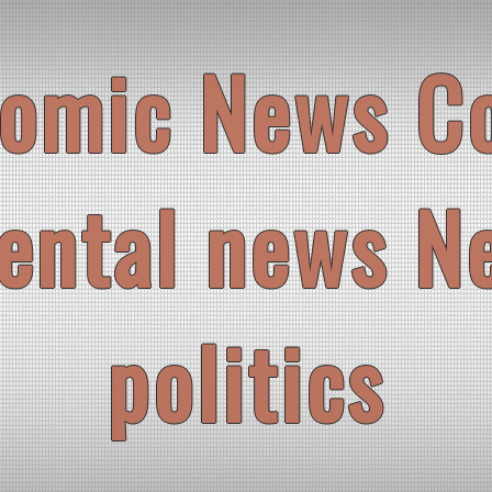
omic News C
ental news N
politics